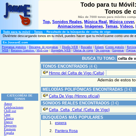
Todo para tu Móvil
Tonos de c
Más de 7000 tonos
para móviles compa
Top
,
Sonidos Reales
,
Música Real
,
Música cover
Animaciones
,
Imágenes
,
Temas
,
Videos
,
Todo para tu móvil
::
Tonos
:: Resultado de la búsqueda de: celta de vigo
Diviértete descargando tonos en tu móvil, puedes hacer que tu móvil suene como uno de e
En JoseanE.com
Programas gratuitos
|
Descargas de programas
|
Diseño WEB
|
Buscador
|
Enlaces
|
Correo gratuito
|
Revista
WEB
|
Recursos Gratuitos
|
Midi-cine
|
Hospedaje WEB
|
Ofertas de viajes
|
De compras
|
Empresas
|
Páginas
BUSCA TU TONO:
TONOS ENCONTRADOS
(4 €)
Himno del Celta de Vigo (Celta)
Además de estos t
MELODÍAS POLIFÓNICAS ENCONTRADAS
(3 €)
CATEGORÍAS DE
Celta De Vigo (Himno oficial)
TONOS
SONIDOS REALES ENCONTRADOS
(3 €)
Amor
Celebraciones
Celta, Celta, Celta! (Celta de Vigo)
Chill out
Cine
BÚSQUEDAS MÁS POPULARES
Clásica
Dance
espera
Deportes
Eminem
Pantera Rosa
España