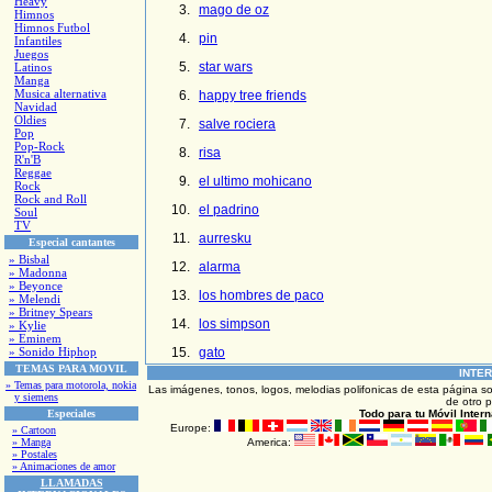
Heavy
mago de oz
Himnos
Himnos Futbol
pin
Infantiles
Juegos
star wars
Latinos
Manga
Musica alternativa
happy tree friends
Navidad
Oldies
salve rociera
Pop
Pop-Rock
risa
R'n'B
Reggae
el ultimo mohicano
Rock
Rock and Roll
el padrino
Soul
TV
aurresku
Especial cantantes
» Bisbal
alarma
» Madonna
» Beyonce
los hombres de paco
» Melendi
» Britney Spears
los simpson
» Kylie
» Eminem
» Sonido Hiphop
gato
TEMAS PARA MOVIL
INTE
» Temas para motorola, nokia
Las imágenes, tonos, logos, melodias polifonicas de esta página s
y siemens
de otro p
Especiales
Todo
para tu Móvil Inter
Europe:
» Cartoon
» Manga
America:
» Postales
» Animaciones de amor
LLAMADAS