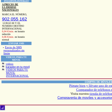
INTERNACIONALES
A PRECIO DE
LLAMADAS
NACIONALES
MARCA EL NÚMERO,
902 055 162
LUEGO 00 Y EL
NUMERO DESTINO
INTERNACIONAL
0,04 €/min.
en horario
reducido
0,06 €/min.
en horario
normal
ENVIAR SMS
»
Envio de SMS
personalizados sin
límite
VIDEOS PARA TU
MÓVIL
videos
karaoke en tu movil
VIDEOS PARA TU
MOVIL
INTERNACIONAL
COMPRA DE MÓVILE
Pórtate bien y llévate uno de es
Comparador de teléfonos 
Visita nuestra
tienda de teléfo
Compraventa de moviles y accesori