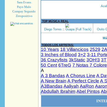
Sara Evans
Acel
Payo Malo
Compay Segundo
Zeropositivo
TOP MÚSICA REAL
Diego Torres
::
Guapa (Full Track)
Osito 
Má
TODOS LOS ARTISTAS:
INTE