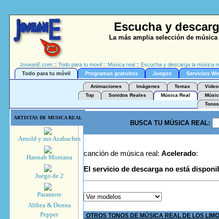
Escucha y descarg
La más amplia selección de música 
JoseanE.com
::
Todo para tu movil
::
Música real
::
Escucha y descarga la música re
Todo para tu móvil
Programas gratuitos
Juegos
Servicios W
Animaciones
Imágenes
Temas
Video
Top
Sonidos Reales
Música Real
Músic
Tonos
ARTISTAS DE MUSICA REAL
BUSCA TU MÚSICA REAL:
Arnold y sus Azabaches
canción de música real:
Acelerado
:
Hannah Montana
El servicio de descarga no está disponi
Juego de 2
Paramore
Althea & Donna
Pepper
OTROS TONOS DE MÚSICA REAL DE LOS LIM