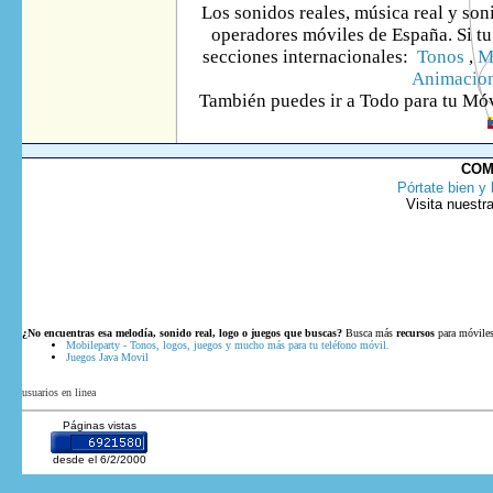
Los sonidos reales, música real y son
operadores móviles de España. Si tu 
secciones internacionales:
Tonos
,
M
Animacio
También puedes ir
a Todo
para tu Móv
COM
Pórtate bien y 
Visita nuestr
¿No encuentras esa melodía, sonido real, logo o juegos que buscas?
Busca más
recursos
para móviles
Mobileparty - Tonos, logos, juegos y mucho más para tu teléfono móvil.
Juegos Java Movil
usuarios en linea
Páginas vistas
desde el 6/2/2000