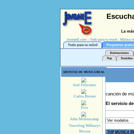
Escucha
La más
JoseanE.com
::
Todo para tu movil
::
Música re
Todo para tu móvil
Programas gratui
Animaciones
Top
Sonidos 
ARTISTAS DE MUSICA REAL
José Feliciano
canción de mú
Carlos Brown
El servicio d
Five
John Mellencamp
Traveling Wilburys
Nocera
TOP MÚSICA R