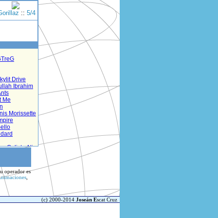
Gorillaz
::
5/4
tu operador es
nimaciones
,
(c) 2000-2014
Joseán E
scat Cruz