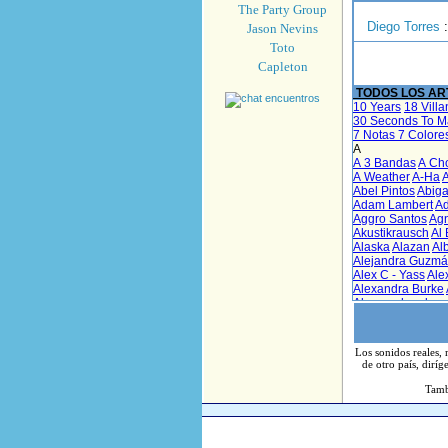
The Party Group
Diego Torres
:
Jason Nevins
Toto
Capleton
TODOS LOS ART
Los sonidos reales, 
de otro país, diríg
Tamb