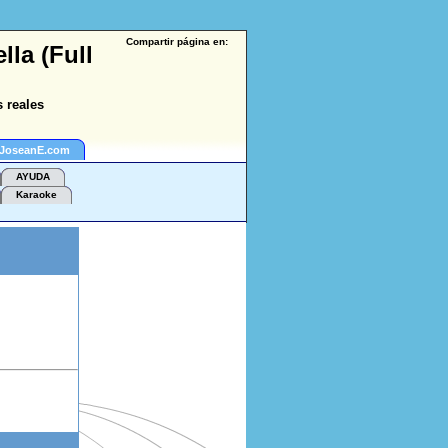
Compartir página en:
la (Full
 reales
 JoseanE.com
AYUDA
Karaoke