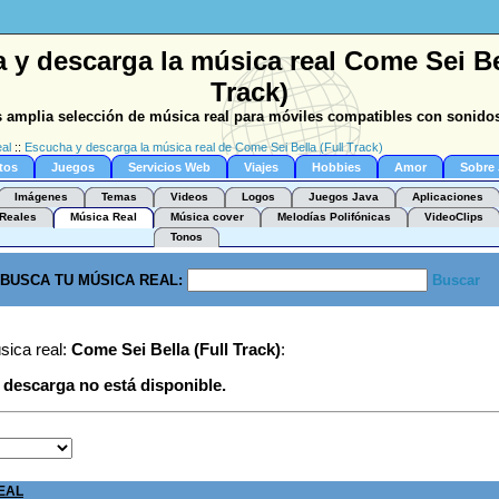
 y descarga la música real Come Sei Bel
Track)
 amplia selección de música real para móviles compatibles con sonidos
al
::
Escucha y descarga la música real de Come Sei Bella (Full Track)
tos
Juegos
Servicios Web
Viajes
Hobbies
Amor
Sobre
Imágenes
Temas
Videos
Logos
Juegos Java
Aplicaciones
Reales
Música Real
Música cover
Melodías Polifónicas
VideoClips
Tonos
BUSCA TU MÚSICA REAL:
Buscar
sica real:
Come Sei Bella (Full Track)
:
e descarga no está disponible.
EAL