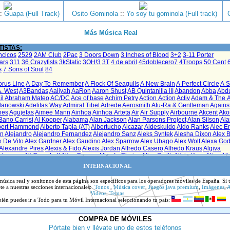
:
Guapa (Full Track)
Osito Gominola
::
Yo soy tu gominola (Full track)
Más Música Real
ISTAS:
INTERNACIONAL
música real y sonitonos de esta página son específicos para los operadores móviles de España. Si 
ete
a nuestras secciones internacionales:
Tonos
,
Música cover
,
Juegos java premium
,
Imágenes
,
A
Videos
,
Temas
ién puedes ir
a Todo
para tu Móvil Internacional seleccionando tu país:
COMPRA DE MÓVILES
Pórtate bien y llévate uno de estos teléfonos