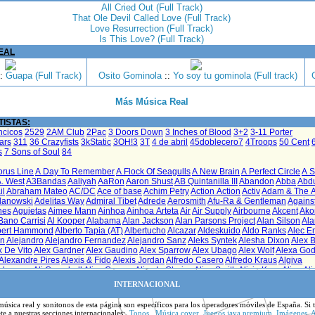
All Cried Out (Full Track)
That Ole Devil Called Love (Full Track)
Love Resurrection (Full Track)
Is This Love? (Full Track)
EAL
:
Guapa (Full Track)
Osito Gominola
::
Yo soy tu gominola (Full track)
Más Música Real
ISTAS:
INTERNACIONAL
música real y sonitonos de esta página son específicos para los operadores móviles de España. Si 
ete
a nuestras secciones internacionales:
Tonos
,
Música cover
,
Juegos java premium
,
Imágenes
,
A