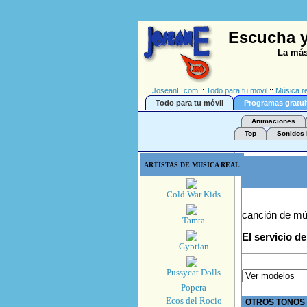
Escucha y 
La más
JoseanE.com
::
Todo para tu movil
::
Música re
Todo para tu móvil
Programas gratui
Animaciones
Top
Sonidos 
ARTISTAS DE MUSICA REAL
Cold War Kids
canción de mú
Tamta
El servicio d
Gyptian
Pussycat Dolls
Popera
Ecos del Rocio
OTROS TONOS 