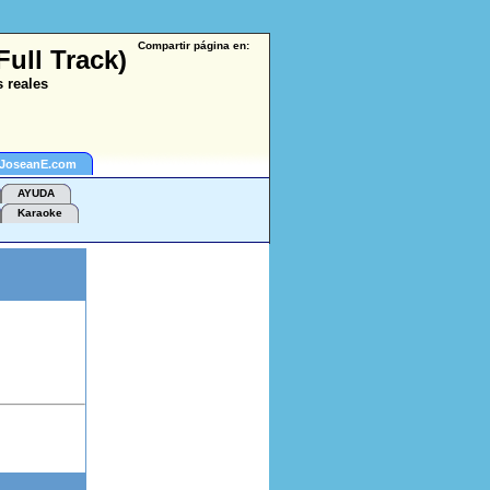
Compartir página en:
Full Track)
 reales
 JoseanE.com
AYUDA
Karaoke