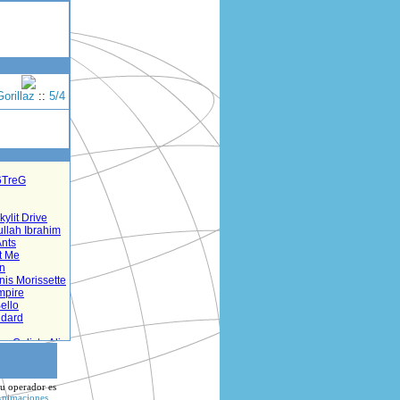
Gorillaz
::
5/4
tu operador es
nimaciones
,