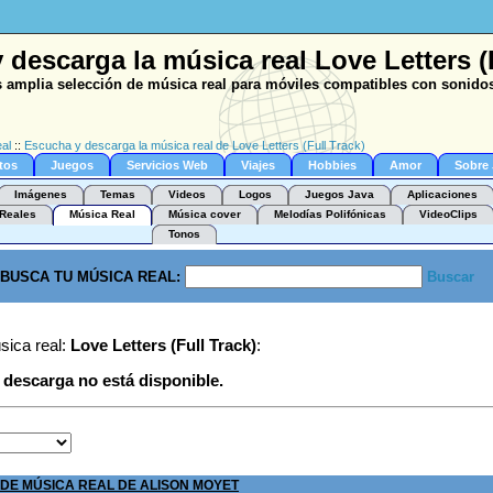
descarga la música real Love Letters (
 amplia selección de música real para móviles compatibles con sonidos
al
::
Escucha y descarga la música real de Love Letters (Full Track)
tos
Juegos
Servicios Web
Viajes
Hobbies
Amor
Sobre
Imágenes
Temas
Videos
Logos
Juegos Java
Aplicaciones
Reales
Música Real
Música cover
Melodías Polifónicas
VideoClips
Tonos
BUSCA TU MÚSICA REAL:
Buscar
sica real:
Love Letters (Full Track)
:
e descarga no está disponible.
DE MÚSICA REAL DE ALISON MOYET