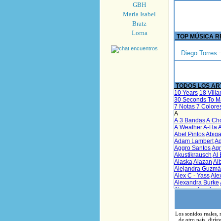
GBH
Maria Isabel
Bratz
Lorna
TOP MÚSICA R
Diego Torres
:
TODOS LOS ART
Los sonidos reales, 
de otro país, diríg