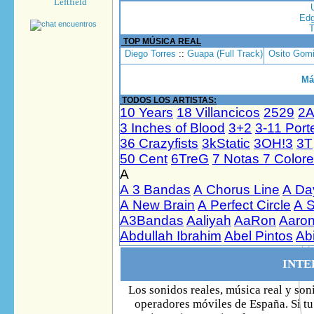
Leftfield
Edg
T
TOP MÚSICA REAL
Diego Torres
::
Guapa (Full Track)
Osito Gomi
Má
TODOS LOS ARTISTAS:
INTE
Los sonidos reales, música real y son
operadores móviles de España. Si tu 