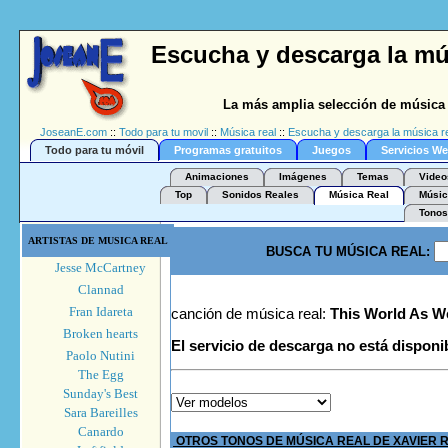
Escucha y descarga la mú
La más amplia selección de música 
JoseanE.com
::
Todo para tu movil
::
Música real
::
Escucha y descarga la música re
Todo para tu móvil
Programas gratuitos
Juegos
Servicios W
Animaciones
Imágenes
Temas
Video
Top
Sonidos Reales
Música Real
Músic
Tonos
ARTISTAS DE MUSICA REAL
BUSCA TU MÚSICA REAL:
Jesse McCartney
Clannad
Fran Idareta
canción de música real:
This World As W
Broken hearts
El servicio de descarga no está disponi
Paolo Nutini
The Egg
Sunday's Best
Sara Bareilles
Canardo
OTROS TONOS DE MÚSICA REAL DE XAVIER 