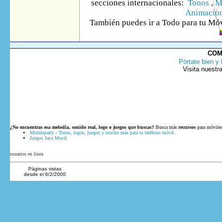
secciones internacionales:
Tonos
,
M
Animacio
También puedes ir
a Todo
para tu Móv
COM
Pórtate bien y 
Visita nuestr
¿No encuentras esa melodía, sonido real, logo o juegos que buscas?
Busca más
recursos
para móviles
Mobileparty - Tonos, logos, juegos y mucho más para tu teléfono móvil.
Juegos Java Movil
usuarios en linea
Páginas vistas
desde el 6/2/2000