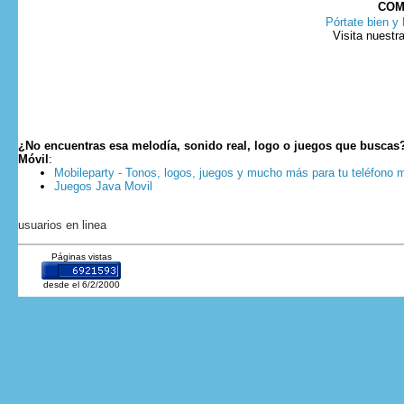
COM
Pórtate bien y 
Visita nuestr
¿No encuentras esa melodía, sonido real, logo o juegos que buscas
Móvil
:
Mobileparty - Tonos, logos, juegos y mucho más para tu teléfono m
Juegos Java Movil
usuarios en linea
Páginas vistas
desde el 6/2/2000