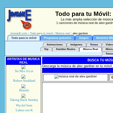
Todo para tu Móvil:
La más amplia selección de música 
1 canciones de música real de alex gardn
JoseanE.com
::
Todo para tu movil
::
Música real
:: alex gardner
Todo para tu móvil
Programas gratuitos
Juegos
Servicios W
Animaciones
Imágenes
Temas
Video
Top
Sonidos Reales
Música Real
Músic
Tonos
ARTISTAS DE MUSICA
BUSCA TU MÚS
REAL
Descarga la música de alex gardner en tu móvil,
Sir Mix A Lot
Ruben Studdard
Brandy
Taking Back Sunday
Wyclef Jean
Lukas con K