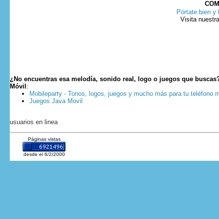
COM
Pórtate bien y 
Visita nuestr
¿No encuentras esa melodía, sonido real, logo o juegos que buscas
Móvil
:
Mobileparty - Tonos, logos, juegos y mucho más para tu teléfono m
Juegos Java Movil
usuarios en linea
Páginas vistas
desde el 6/2/2000