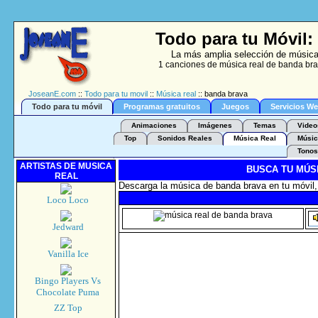
Todo para tu Móvil:
La más amplia selección de música 
1 canciones de música real de banda brav
JoseanE.com
::
Todo para tu movil
::
Música real
:: banda brava
Todo para tu móvil
Programas gratuitos
Juegos
Servicios W
Animaciones
Imágenes
Temas
Video
Top
Sonidos Reales
Música Real
Músic
Tonos
ARTISTAS DE MUSICA
BUSCA TU MÚS
REAL
Descarga la música de banda brava en tu móvil,
Loco Loco
Jedward
Vanilla Ice
Bingo Players Vs
Chocolate Puma
ZZ Top