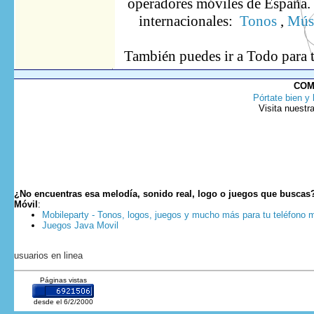
operadores móviles de España. S
internacionales:
Tonos
,
Músi
También puedes ir
a Todo
para 
COM
Pórtate bien y 
Visita nuestr
¿No encuentras esa melodía, sonido real, logo o juegos que buscas
Móvil
:
Mobileparty - Tonos, logos, juegos y mucho más para tu teléfono m
Juegos Java Movil
usuarios en linea
Páginas vistas
desde el 6/2/2000