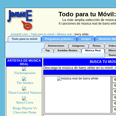
Todo para tu Móvil:
La más amplia selección de música 
6 canciones de música real de barry whi
JoseanE.com
::
Todo para tu movil
::
Música real
:: barry white
Todo para tu móvil
Programas gratuitos
Juegos
Servicios W
Animaciones
Imágenes
Temas
Video
Top
Sonidos Reales
Música Real
Músic
Tonos
ARTISTAS DE MUSICA
BUSCA TU MÚS
REAL
Descarga la música de barry white en tu móvil, 
Fischerspooner
The Strokes
Them Crooked Vultures
Sheryl Crow
Bingo Players Vs
Chocolate Puma