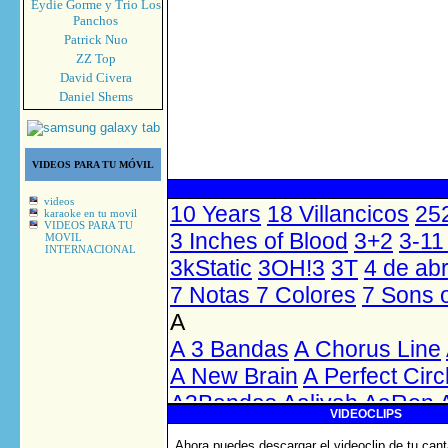
Eydie Gorme y Trio Los
Panchos
Patrick Nuo
ZZ Top
David Civera
Daniel Shems
VIDEOS PARA TU MÓVIL
videos
karaoke en tu movil
VIDEOS PARA TU
MOVIL
INTERNACIONAL
VIDEOCLIPS
Ahora puedes descargar el videoclip de tu cant