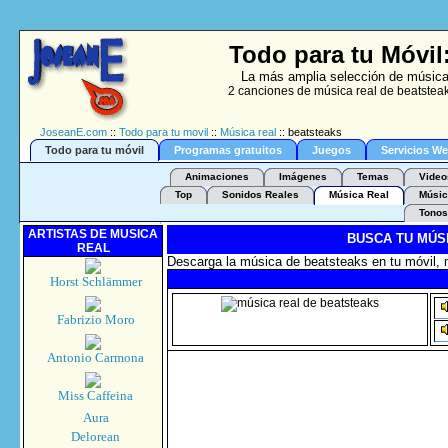
Todo para tu Móvil
La más amplia selección de música 
2 canciones de música real de beatsteak
JoseanE.com
::
Todo para tu movil
::
Música real
:: beatsteaks
Todo para tu móvil
Programas gratuitos
Juegos
Servicios W
Animaciones
Imágenes
Temas
Video
Top
Sonidos Reales
Música Real
Músic
Tonos
ARTISTAS DE MUSICA
BUSCA TU MÚS
REAL
Descarga la música de beatsteaks en tu móvil, 
Horst Schlämmer
Fabrizio Moro
Antonio Carmona
Miss Caffeina
Aura
Delorean