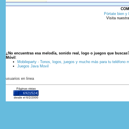
COM
Pórtate bien y 
Visita nuestr
¿No encuentras esa melodía, sonido real, logo o juegos que buscas
Móvil
:
Mobileparty - Tonos, logos, juegos y mucho más para tu teléfono m
Juegos Java Movil
usuarios en linea
Páginas vistas
desde el 6/2/2000