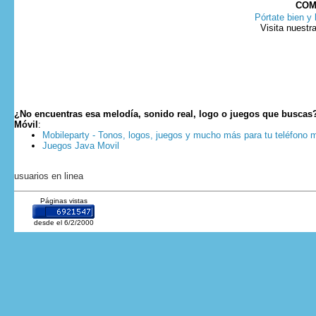
COM
Pórtate bien y 
Visita nuestr
¿No encuentras esa melodía, sonido real, logo o juegos que buscas
Móvil
:
Mobileparty - Tonos, logos, juegos y mucho más para tu teléfono m
Juegos Java Movil
usuarios en linea
Páginas vistas
desde el 6/2/2000