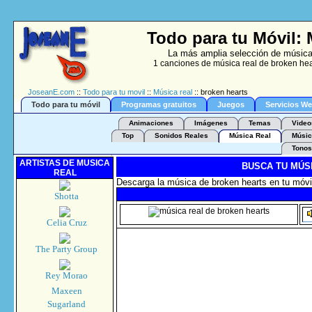
Todo para tu Móvil: 
La más amplia selección de música 
1 canciones de música real de broken hea
JoseanE.com
::
Todo para tu movil
::
Música real
:: broken hearts
Todo para tu móvil
Programas gratuitos
Juegos
Servicios W
Animaciones
Imágenes
Temas
Video
Top
Sonidos Reales
Música Real
Músic
Tonos
ARTISTAS DE MUSICA
BUSCA TU MÚS
REAL
Descarga la música de broken hearts en tu móvil
Shotta
Celia Cruz
The Party Group
Rey Morao
Maxeen
Sugarland