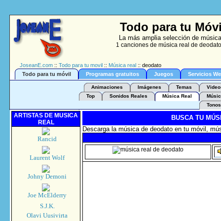
Todo para tu Móvi
La más amplia selección de música 
1 canciones de música real de deodato 
JoseanE.com
::
Todo para tu movil
::
Música real
:: deodato
Todo para tu móvil
Programas gratuitos
Juegos
Servicios W
Animaciones
Imágenes
Temas
Video
Top
Sonidos Reales
Música Real
Músic
Tonos
ARTISTAS DE MUSICA
BUSCA TU MÚS
REAL
Descarga la música de deodato en tu móvil, mús
Rancid
Laurent Wolf
Johny Demoni
Joe McElderry
S.J.K.
Olavi Uusivirta