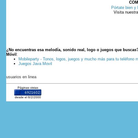
COM
Pórtate bien y 
Visita nuestr
¿No encuentras esa melodía, sonido real, logo o juegos que buscas
Móvil
:
Mobileparty - Tonos, logos, juegos y mucho más para tu teléfono m
Juegos Java Movil
usuarios en linea
Páginas vistas
desde el 6/2/2000