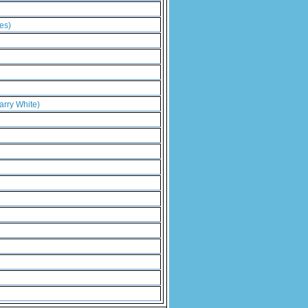
es)
arry White)