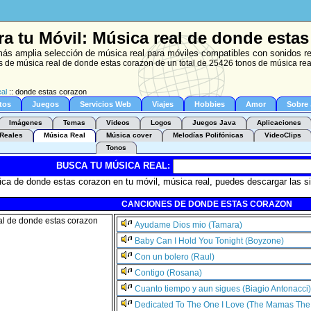
a tu Móvil: Música real de donde esta
ás amplia selección de música real para móviles compatibles con sonidos r
 de música real de donde estas corazon de un total de 25426 tonos de música rea
al
:: donde estas corazon
tos
Juegos
Servicios Web
Viajes
Hobbies
Amor
Sobre
Imágenes
Temas
Videos
Logos
Juegos Java
Aplicaciones
Reales
Música Real
Música cover
Melodías Polifónicas
VideoClips
Tonos
BUSCA TU MÚSICA REAL:
ca de donde estas corazon en tu móvil, música real, puedes descargar las s
CANCIONES DE DONDE ESTAS CORAZON
Ayudame Dios mio (Tamara)
Baby Can I Hold You Tonight (Boyzone)
Con un bolero (Raul)
Contigo (Rosana)
Cuanto tiempo y aun sigues (Biagio Antonacci)
Dedicated To The One I Love (The Mamas The