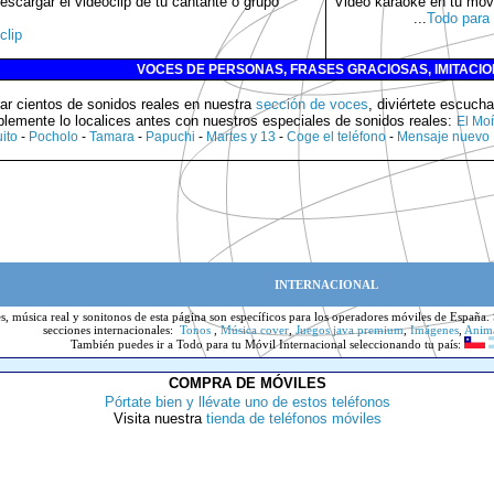
scargar el videoclip de tu cantante o grupo
Video karaoke en tu móvi
...
Todo para 
clip
VOCES DE PERSONAS, FRASES GRACIOSAS, IMITACI
ar cientos de sonidos reales en nuestra
sección de voces
, diviértete escuch
blemente lo localices antes con nuestros especiales de sonidos reales:
El Mo
ito
-
Pocholo
-
Tamara
-
Papuchi
-
Martes y 13
-
Coge el teléfono
-
Mensaje nuevo
INTERNACIONAL
s, música real y sonitonos de esta página son específicos para los operadores móviles de España. S
secciones internacionales:
Tonos
,
Música cover
,
Juegos java premium
,
Imágenes
,
Anim
También puedes ir
a Todo
para tu Móvil Internacional seleccionando tu país:
COMPRA DE MÓVILES
Pórtate bien y llévate uno de estos teléfonos
Visita nuestra
tienda de teléfonos móviles