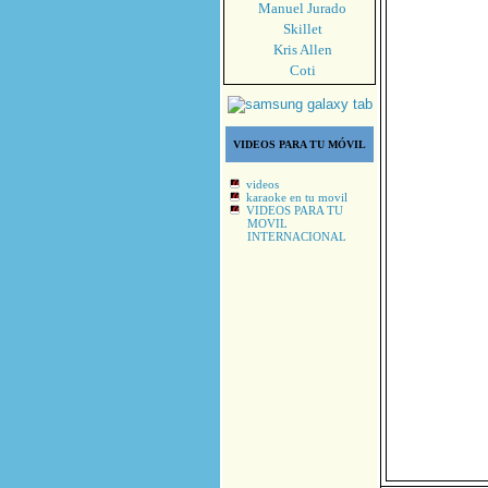
Manuel Jurado
Skillet
Kris Allen
Coti
VIDEOS PARA TU MÓVIL
videos
karaoke en tu movil
VIDEOS PARA TU
MOVIL
INTERNACIONAL