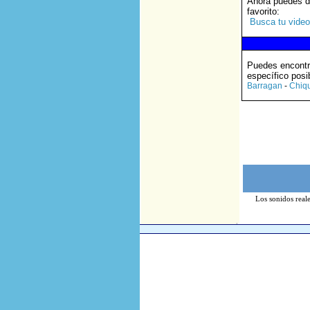
Ahora puedes de
favorito
:
Busca tu video
Puedes encontr
específico posi
Barragan
-
Chiqu
Los sonidos reale