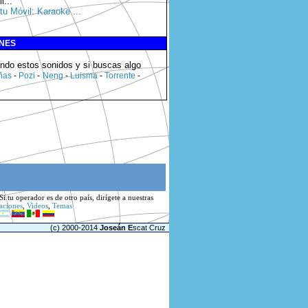
l
...
tu Móvil: Karaoke ...
ONES
ando estos sonidos y si buscas algo
ñas
-
Pozi
-
Neng
-
Luisma
-
Torrente
-
i tu operador es de otro país, dirígete
a nuestras
aciones
,
Videos
,
Temas
(c) 2000-2014
Joseán E
scat Cruz