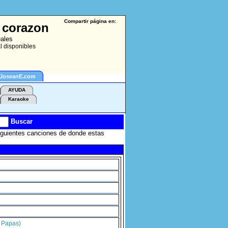
Compartir página en:
s corazon
eales
l disponibles
 JoseanE.com
AYUDA
Karaoke
Buscar
iguientes canciones de donde estas
 Papas)