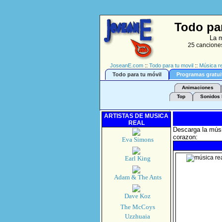
Todo par
La m
25 canciones
JoseanE.com
::
Todo para tu movil
::
Música re
Todo para tu móvil
Programas gratui
Animaciones
Top
Sonidos 
ARTISTAS DE MUSICA
REAL
Descarga la músi
corazon:
Eva Simons
Earl King
Adam & The Ants
Dave Koz
The McCoys
Uzzhuaia