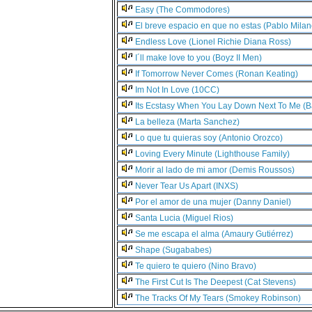
Easy (The Commodores)
El breve espacio en que no estas (Pablo Milan
Endless Love (Lionel Richie Diana Ross)
I´ll make love to you (Boyz II Men)
If Tomorrow Never Comes (Ronan Keating)
Im Not In Love (10CC)
Its Ecstasy When You Lay Down Next To Me (B
La belleza (Marta Sanchez)
Lo que tu quieras soy (Antonio Orozco)
Loving Every Minute (Lighthouse Family)
Morir al lado de mi amor (Demis Roussos)
Never Tear Us Apart (INXS)
Por el amor de una mujer (Danny Daniel)
Santa Lucia (Miguel Rios)
Se me escapa el alma (Amaury Gutiérrez)
Shape (Sugababes)
Te quiero te quiero (Nino Bravo)
The First Cut Is The Deepest (Cat Stevens)
The Tracks Of My Tears (Smokey Robinson)