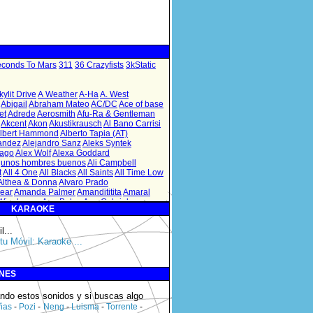
KARAOKE
l
...
tu Móvil: Karaoke ...
ONES
ando estos sonidos y si buscas algo
ñas
-
Pozi
-
Neng
-
Luisma
-
Torrente
-