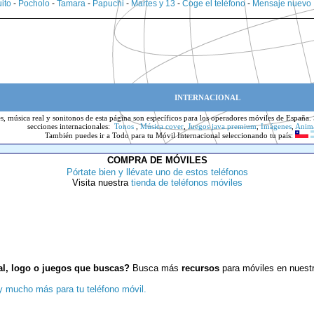
ito
-
Pocholo
-
Tamara
-
Papuchi
-
Martes y 13
-
Coge el teléfono
-
Mensaje nuevo
INTERNACIONAL
s, música real y sonitonos de esta página son específicos para los operadores móviles de España. S
secciones internacionales:
Tonos
,
Música cover
,
Juegos java premium
,
Imágenes
,
Anim
También puedes ir
a Todo
para tu Móvil Internacional seleccionando tu país:
COMPRA DE MÓVILES
Pórtate bien y llévate uno de estos teléfonos
Visita nuestra
tienda de teléfonos móviles
al, logo o juegos que buscas?
Busca más
recursos
para móviles en nuest
 y mucho más para tu teléfono móvil.