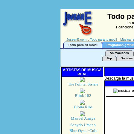
Todo pa
La m
1 canciones
JoseanE.com
::
Todo para tu movil
::
Música re
Todo para tu móvil
Programas gratui
Animaciones
Top
Sonidos 
ARTISTAS DE MUSICA
REAL
Descarga la músic
The Pointer Sisters
Blink 182
Gloria Rios
Manuel Amaya
Sonydo Urbano
Blue Oyster Cult