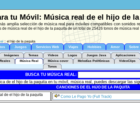
ra tu Móvil: Música real de el hijo de la
ás amplia selección de música real para móviles compatibles con sonidos r
 de música real de el hijo de la paquita de un total de 25426 tonos de música real
al
:: el hijo de la paquita
tos
Juegos
Servicios Web
Viajes
Hobbies
Amor
Sobre
Imágenes
Temas
Videos
Logos
Juegos Java
Aplicaciones
Reales
Música Real
Música cover
Melodías Polifónicas
VideoClips
Tonos
BUSCA TU MÚSICA REAL:
a de el hijo de la paquita en tu móvil, música real, puedes descargar las sigu
CANCIONES DE EL HIJO DE LA PAQUITA
Como Le Pago Yo (Full Track)