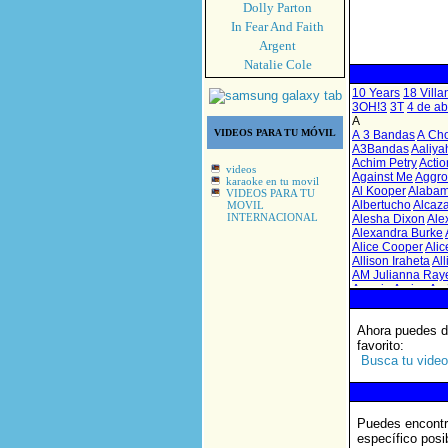
Dolly Parton
In Fear And Faith
Argent
Natalie Cole
VIDEOS PARA TU MÓVIL
videos
karaoke en tu movil
VIDEOS PARA TU
MOVIL
INTERNACIONAL
Ahora puedes de
favorito
:
Busca tu video
Puedes encontr
específico posi