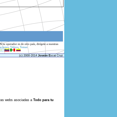
i tu operador es de otro país, dirígete
a nuestras
aciones
,
Videos
,
Temas
(c) 2000-2014
Joseán E
scat Cruz
ras webs asociadas a
Todo para tu