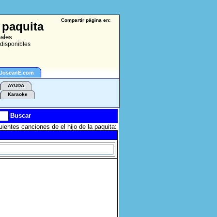
Compartir página en:
 paquita
eales
 disponibles
 JoseanE.com
AYUDA
Karaoke
Buscar
ientes canciones de el hijo de la paquita: