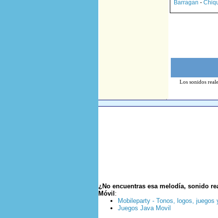
Barragan
-
Chiqu
Los sonidos reale
¿No encuentras esa melodía, sonido re
Móvil
:
Mobileparty - Tonos, logos, juegos
Juegos Java Movil