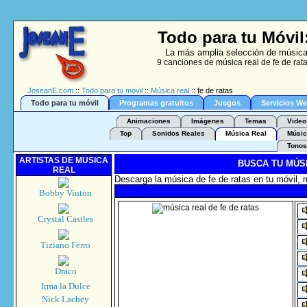
Todo para tu Móvil:
La más amplia selección de música 
9 canciones de música real de fe de rat
JoseanE.com
::
Todo para tu movil
::
Música real
:: fe de ratas
Todo para tu móvil
Programas gratuitos
Juegos
Servicios W
Animaciones
Imágenes
Temas
Video
Top
Sonidos Reales
Música Real
Músic
Tonos
ARTISTAS DE MUSICA
BUSCA TU MÚS
REAL
Descarga la música de fe de ratas en tu móvil, 
Bobby Vinton
Crystal Castles
Tiziano Ferro
Draco
Irma la Dulce
Nick Lachey