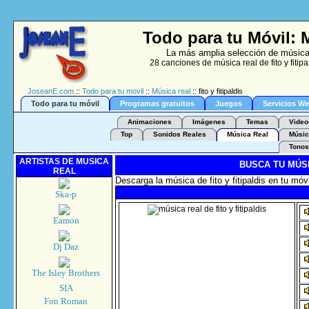
Todo para tu Móvil: Mú
La más amplia selección de música 
28 canciones de música real de fito y fitip
JoseanE.com
::
Todo para tu movil
::
Música real
:: fito y fitipaldis
Todo para tu móvil
Programas gratuitos
Juegos
Servicios W
Animaciones
Imágenes
Temas
Video
Top
Sonidos Reales
Música Real
Músic
Tonos
ARTISTAS DE MUSICA
BUSCA TU MÚS
REAL
Descarga la música de fito y fitipaldis en tu móv
Ska-p
Eamon
Dj Daz
The Isley Brothers
SIA
Fon Roman