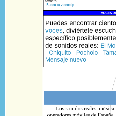
favorito
:
Busca tu videoclip
VOCES DE
Puedes encontrar ciento
voces
, diviértete escuc
específico posiblemente
de sonidos reales:
El Mo
-
Chiquito
-
Pocholo
-
Tam
Mensaje nuevo
Los sonidos reales, música 
operadores móviles de España. S