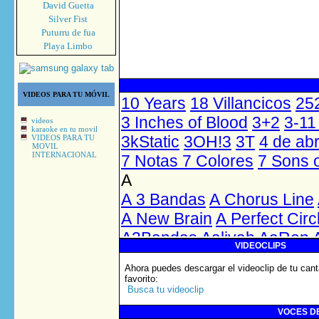
David Guetta
Silver Fist
Puturru de fua
Playa Limbo
VIDEOS PARA TU MÓVIL
videos
karaoke en tu movil
VIDEOS PARA TU
MOVIL
INTERNACIONAL
VIDEOCLIPS
Ahora puedes descargar el videoclip de tu cant
favorito
:
Busca tu videoclip
VOCES DE