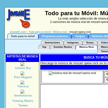
Todo para tu Móvil: Mú
La más amplia selección de música 
2 canciones de música real de mozart opera
JoseanE.com
::
Todo para tu movil
::
Música real
:: mozart opera rock
Todo para tu móvil
Programas gratuitos
Juegos
Servicios W
Animaciones
Imágenes
Temas
Video
Top
Sonidos Reales
Música Real
Músic
Tonos
ARTISTAS DE MUSICA
BUSCA TU MÚS
REAL
Descarga la música de mozart opera rock en tu 
Johnnie Ray
Peter Heppner
Vanexxa
Interferencias
Framing Hanley
Tamara