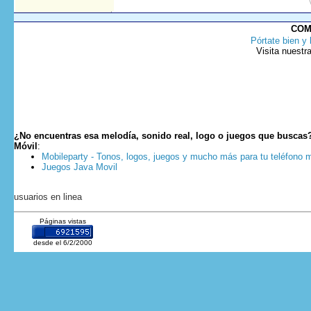
COM
Pórtate bien y 
Visita nuestr
¿No encuentras esa melodía, sonido real, logo o juegos que buscas
Móvil
:
Mobileparty - Tonos, logos, juegos y mucho más para tu teléfono m
Juegos Java Movil
usuarios en linea
Páginas vistas
desde el 6/2/2000