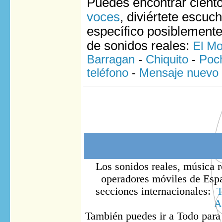
Puedes encontrar cient
voces
, diviértete escuc
específico posiblemente
de sonidos reales:
El M
Barragan
-
Chiquito
-
Poc
teléfono
-
Mensaje nuevo
Los sonidos reales, música r
operadores móviles de Españ
secciones internacionales:
T
A
También puedes ir
a Todo
para