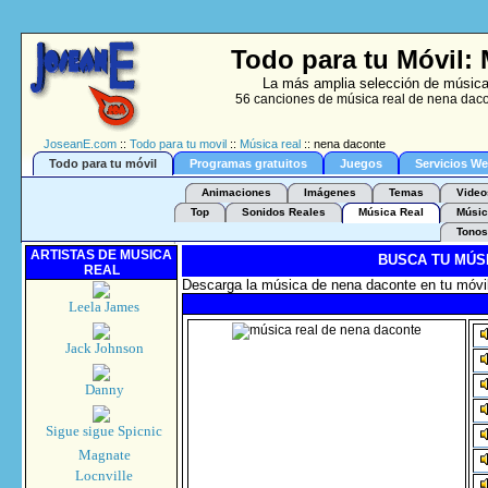
Todo para tu Móvil:
La más amplia selección de música 
56 canciones de música real de nena dacon
JoseanE.com
::
Todo para tu movil
::
Música real
:: nena daconte
Todo para tu móvil
Programas gratuitos
Juegos
Servicios W
Animaciones
Imágenes
Temas
Video
Top
Sonidos Reales
Música Real
Músic
Tonos
ARTISTAS DE MUSICA
BUSCA TU MÚS
REAL
Descarga la música de nena daconte en tu móvil
Leela James
Jack Johnson
Danny
Sigue sigue Spicnic
Magnate
Locnville