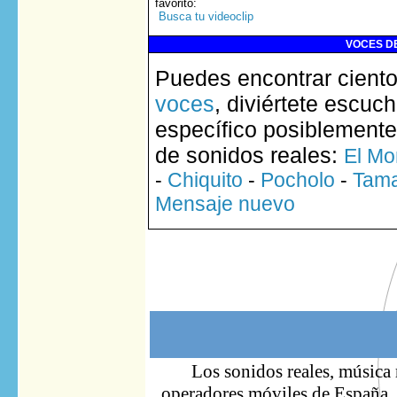
favorito
:
Busca tu videoclip
VOCES DE
Puedes encontrar ciento
voces
, diviértete escuc
específico posiblemente
de sonidos reales:
El Mo
-
Chiquito
-
Pocholo
-
Tam
Mensaje nuevo
Los sonidos reales, música 
operadores móviles de España. S