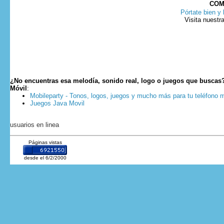
COM
Pórtate bien y 
Visita nuestr
¿No encuentras esa melodía, sonido real, logo o juegos que buscas
Móvil
:
Mobileparty - Tonos, logos, juegos y mucho más para tu teléfono m
Juegos Java Movil
usuarios en linea
Páginas vistas
desde el 6/2/2000