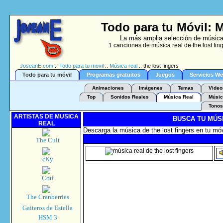
Todo para tu Móvil: M
La más amplia selección de música 
1 canciones de música real de the lost fin
JoseanE.com
::
Todo para tu movil
::
Música real
:: the lost fingers
Todo para tu móvil
Programas gratuitos
Juegos
Servicios W
Animaciones
Imágenes
Temas
Video
Top
Sonidos Reales
Música Real
Músic
Tonos
ARTISTAS DE MUSICA
BUSCA TU MÚS
REAL
Descarga la música de the lost fingers en tu móv
The Cult
cKy
Coti
The Cranberries
Gaiteros de Estella
HSM 3