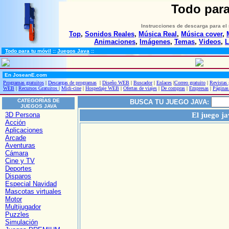
Todo para
Instrucciones de descarga para el 
Top
,
Sonidos Reales
,
Música Real
,
Música cover
,
Animaciones
,
Imágenes
,
Temas
,
Videos
,
L
Todo para tu móvil
::
Juegos Java
::
En JoseanE.com
Programas gratuitos
|
Descargas de programas
|
Diseño WEB
|
Buscador
|
Enlaces
|
Correo gratuito
|
Revistas 
WEB
|
Recursos Gratuitos
|
Midi-cine
|
Hospedaje WEB
|
Ofertas de viajes
|
De compras
|
Empresas
|
Páginas
CATEGORÍAS DE
BUSCA TU JUEGO JAVA:
JUEGOS JAVA
3D Persona
El juego j
Acción
Aplicaciones
Arcade
Aventuras
Cámara
Cine y TV
Deportes
Disparos
Especial Navidad
Mascotas virtuales
Motor
Multijugador
Puzzles
Simulación