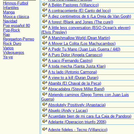
Himnos-Futbol
A Belén Pastores (Villancico)
Infantiles
A contracorriente (El Canto del loco)
Manga
A diez centimetros de ti (La Oreja de Van Gogh)
Música clásica
Navidad
A forest (Blank and Jones (The cure))
Pop español 80
A little less conversation (BSO Ocean's eleven)
Pop-Rock
(Elvis Presley)
Rap
A Marshmallow World (Dean Martin)
Reggaeton-Perreo
Rock Duro
A Mover La Colita (Los Machucambos)
Varios
A Pedir Tu Mano (Juan Luis Guerra / 440)
Videojuegos
A Puro Dolor (Angela Carrasco)
Ye-ye
A saco (Fernando Castro)
A toda mecha (Santa Justa Klan)
A tu lado (Antonio Carmona)
A view to a kill (Duran Duran)
Abanibi (El Chaval de la Peca)
Abracadabra (Steve Miller Band)
Abriendo caminos (Diego Torres con Juan Luis
Guerra)
Absolutely Positively (Anastacia)
Abuelo (Andy y Lucas)
Acuerdate bien de mi cara (La Caja de Pandora)
Adelante (Operacion triunfo 2006)
Adeste fideles - Tecno (Villancico)