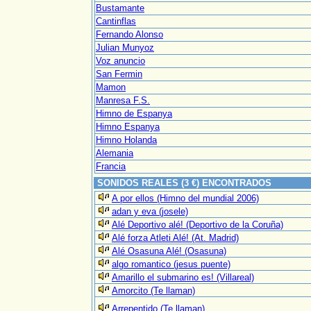
Bustamante
Cantinflas
Fernando Alonso
Julian Munyoz
Voz anuncio
San Fermin
Mamon
Manresa F.S.
Himno de Espanya
Himno Espanya
Himno Holanda
Alemania
Francia
SONIDOS REALES (3 €) ENCONTRADOS
A por ellos (Himno del mundial 2006)
adan y eva (josele)
Alé Deportivo alé! (Deportivo de la Coruña)
Alé forza Atleti Alé! (At. Madrid)
Alé Osasuna Alé! (Osasuna)
algo romantico (jesus puente)
Amarillo el submarino es! (Villareal)
Amorcito (Te llaman)
Arrepentido (Te llaman)