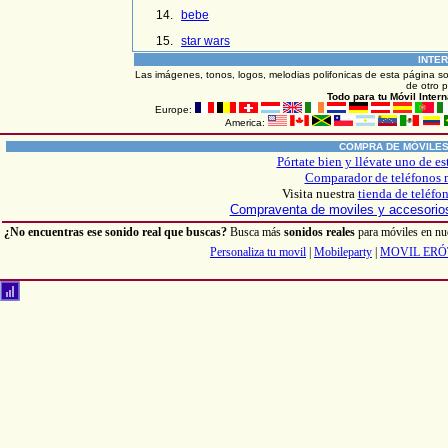
bebe
star wars
INTE
Las imágenes, tonos, logos, melodias polifonicas de esta página s
de otro p
Todo
para tu Móvil Inter
Europe:
America:
COMPRA DE MÓVILE
Pórtate bien y llévate uno de es
Comparador de teléfonos 
Visita nuestra
tienda de teléfo
Compraventa de moviles y accesori
¿No encuentras ese sonido real que buscas?
Busca más
sonidos reales
para móviles en nu
Personaliza tu movil
|
Mobileparty
|
MOVIL ERÓ