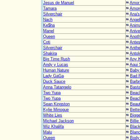
Jesus de Manuel
Amor
Tamara
Amor
Silverchair
Ana's
Nach
Angel
Ke$ha
Anim
Manel
Anive
Queen
Anoth
Coti
Antes
Silverchair
Anthe
Shakira
Antol
Big Time Rush
Any K
Andy y Lucas
Aqui 
Human Nature
Baby 
Lady GaGa
Bad 
Duck Sauce
Barbr
Anna Tatangelo
Bast
Two Yupa
Beac
Two Yupa
Beach
Sean Kingston
Beauti
Kylie Minogue
Bette
White Lies
Bigg
Michael Jackson
Billi
Wiz Khalifa
Black
Malu
Blan
Queen
Body