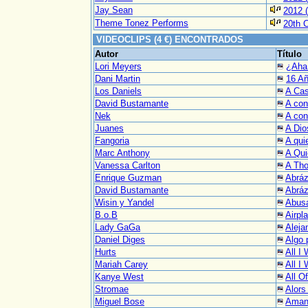
Jay Sean
2012 (
Theme Tonez Performs
20th 
VIDEOCLIPS (4 €) ENCONTRADOS
Autor
Título
Lori Meyers
¿Aha
Dani Martin
16 Añ
Los Daniels
A Ca
David Bustamante
A con
Nek
A co
Juanes
A Dio
Fangoria
A qui
Marc Anthony
A Qui
Vanessa Carlton
A Tho
Enrique Guzman
Abrá
David Bustamante
Abrá
Wisin y Yandel
Abus
B.o.B
Airpl
Lady GaGa
Aleja
Daniel Diges
Algo 
Hurts
All I
Mariah Carey
All I
Kanye West
All O
Stromae
Alors
Miguel Bose
Amant