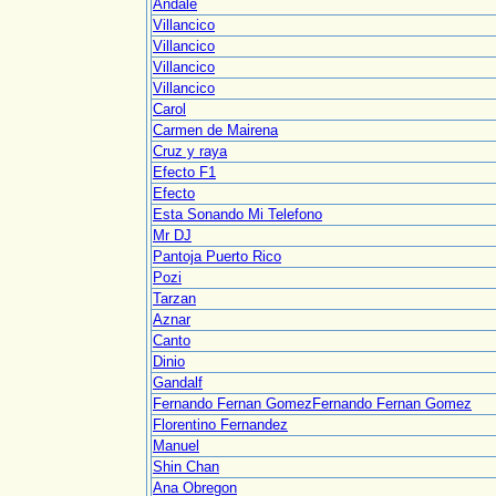
Andale
Villancico
Villancico
Villancico
Villancico
Carol
Carmen de Mairena
Cruz y raya
Efecto F1
Efecto
Esta Sonando Mi Telefono
Mr DJ
Pantoja Puerto Rico
Pozi
Tarzan
Aznar
Canto
Dinio
Gandalf
Fernando Fernan GomezFernando Fernan Gomez
Florentino Fernandez
Manuel
Shin Chan
Ana Obregon