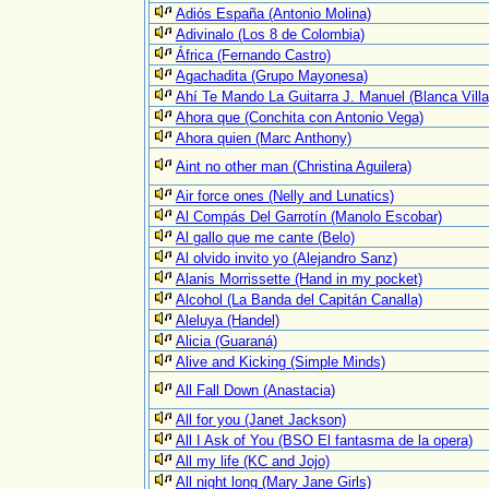
Adiós España (Antonio Molina)
Adivinalo (Los 8 de Colombia)
África (Fernando Castro)
Agachadita (Grupo Mayonesa)
Ahí Te Mando La Guitarra J. Manuel (Blanca Villa
Ahora que (Conchita con Antonio Vega)
Ahora quien (Marc Anthony)
Aint no other man (Christina Aguilera)
Air force ones (Nelly and Lunatics)
Al Compás Del Garrotín (Manolo Escobar)
Al gallo que me cante (Belo)
Al olvido invito yo (Alejandro Sanz)
Alanis Morrissette (Hand in my pocket)
Alcohol (La Banda del Capitán Canalla)
Aleluya (Handel)
Alicia (Guaraná)
Alive and Kicking (Simple Minds)
All Fall Down (Anastacia)
All for you (Janet Jackson)
All I Ask of You (BSO El fantasma de la opera)
All my life (KC and Jojo)
All night long (Mary Jane Girls)