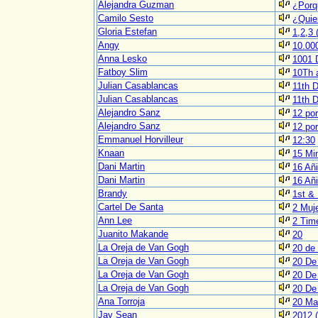
Alejandra Guzman
¿Porq
Camilo Sesto
¿Quie
Gloria Estefan
1,2,3 
Angy
10.00
Anna Lesko
1001 
Fatboy Slim
10Th 
Julian Casablancas
11th 
Julian Casablancas
11th D
Alejandro Sanz
12 por
Alejandro Sanz
12 por
Emmanuel Horvilleur
12:30
Knaan
15 Mi
Dani Martin
16 Añi
Dani Martin
16 Añi
Brandy
1st &
Cartel De Santa
2 Muj
Ann Lee
2 Tim
Juanito Makande
20
La Oreja de Van Gogh
20 de
La Oreja de Van Gogh
20 De 
La Oreja de Van Gogh
20 De
La Oreja de Van Gogh
20 De 
Ana Torroja
20 Ma
Jay Sean
2012 (