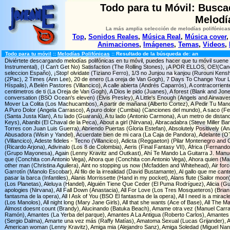
Todo para tu Móvil: Busca
Melodí
La más amplia selección de melodías polifónicas
Top
,
Sonidos Reales
,
Música Real
,
Música cover
Animaciones
,
Imágenes
,
Temas
,
Videos
,
Todo para tu móvil
::
Melodías Polifónicas
:: Resultado de la búsqueda de: an
Diviértete descargando melodías polifónicas en tu móvil, puedes hacer que tu móvil suen
Instrumental), (I Can't Get No) Satisfaction (The Rolling Stones), ¡A POR ELLOS, OE!(Canci
seleccion Españo), ¡Stop! olvidate (Tiziano Ferro), 1/3 no Junjou na kanjou (Rurouni Kens
(2Pac), 2 Times (Ann Lee), 20 de enero (La oreja de Van Gogh), 7 Days To Change Your Life
Híspalis), A Belén Pastores (Villancico), A calle abierta (Andrés Caparrós), A contracorriente
centimetros de ti (La Oreja de Van Gogh), A Dios le pido (Juanes), A forest (Blank and Jones (
conversation (BSO Ocean's eleven) (Elvis Presley), A Little's Enough (Angels and Airwave
Mover La Colita (Los Machucambos), A partir de mañana (Alberto Cortez), A Pedir Tu Mano
A Puro Dolor (Angela Carrasco), A puro dolor (Cumbia) (Canciones del mundo), A saco (F
(Santa Justa Klan), A tu lado (Guaraná), A tu lado (Antonio Carmona), A un metro de distanc
Keys), Abanibi (El Chaval de la Peca), About a girl (Nirvana), Abracadabra (Steve Miller 
Torres con Juan Luis Guerra), Abriendo Puertas (Gloria Estefan), Absolutely Positively (A
Abusadora (Wisin y Yandel), Acuerdate bien de mi cara (La Caja de Pandora), Adelante (OT
(Villancico), Adeste fideles - Tecno (Villancico), Adicta (Reggaeton) (Pilar Montenegro and
(Ricardo Arjona), Adivinalo (Los 8 de Colombia), Aeris (Final Fantasy VII), África (Fernan
(Grupo Mayonesa), Again (Lenny Kravitz and Outkast), Ahí Te Mando La Guitarra J. Manuel
que (Conchita con Antonio Vega), Ahora que (Conchita con Antonio Vega), Ahora quien (Mar
other man (Christina Aguilera), Aint no stopping us now (Mcfadden and Whitehead), Air for
Garrotín (Manolo Escobar), Al filo de la irrealidad (David Bustamante), Al gallo que me cante (
pasar la barca (Infantiles), Alanis Morrissette (Hand in my pocket), Alans flute (Sailor moon
(Los Planetas), Aleluya (Handel), Alguién Tiene Que Ceder (El Puma Rodríguez), Alicia (Gua
apologies (Nirvana), All Fall Down (Anastacia), All For Love (Los Tres Mosqueteros) (Brian 
fantasma de la opera), All I Ask of You (BSO El fantasma de la opera), All I need is a mirac
(Los Manolos), All night long (Mary Jane Girls), All that she wants (Ace of Base), All The M
Almost doesnt count (Brandy), Alucinando (Batuka Beach), Amame otra vez (Manuel Carras
Ramón), Amantes (La Yerba del parque), Amantes A La Antigua (Roberto Carlos), Amantes D
(Sergio Dalma), Amarte una vez más (Raffy Matías), Amatoma Sexual (Lucas Grijander), Am
American woman (Lenny Kravitz), Amiga mia (Alejandro Sanz), Amiga Soledad (Miguel Nan