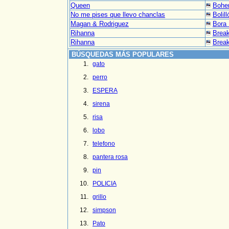
Queen
Bohe
No me pises que llevo chanclas
Bolill
Magan & Rodriguez
Bora
Rihanna
Break 
Rihanna
Break
BÚSQUEDAS MÁS POPULARES
gato
perro
ESPERA
sirena
risa
lobo
telefono
pantera rosa
pin
POLICIA
grillo
simpson
Pato