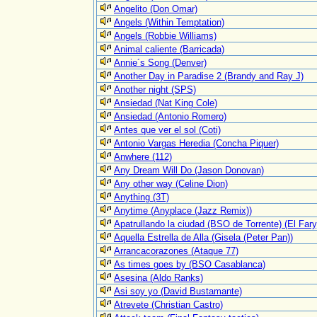
Angelito (Don Omar)
Angels (Within Temptation)
Angels (Robbie Williams)
Animal caliente (Barricada)
Annie´s Song (Denver)
Another Day in Paradise 2 (Brandy and Ray J)
Another night (SPS)
Ansiedad (Nat King Cole)
Ansiedad (Antonio Romero)
Antes que ver el sol (Coti)
Antonio Vargas Heredia (Concha Piquer)
Anwhere (112)
Any Dream Will Do (Jason Donovan)
Any other way (Celine Dion)
Anything (3T)
Anytime (Anyplace (Jazz Remix))
Apatrullando la ciudad (BSO de Torrente) (El Fary
Aquella Estrella de Alla (Gisela (Peter Pan))
Arrancacorazones (Ataque 77)
As times goes by (BSO Casablanca)
Asesina (Aldo Ranks)
Asi soy yo (David Bustamante)
Atrevete (Christian Castro)