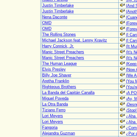
Justin Timberlake
(And 
Justin Timberlake
(Anoth
Nena Daconte
(Cuan
OMD
(Forev
OMD
(Forev
The Rolling Stones
(I Can
Michael Jackson feat. Lenny Kravitz
(I Can
Harry Connick, Jr.
(It Mu
Manic Street Preachers
(It's 
Manic Street Preachers
(It's 
The Human League
(Keep 
Elvis Presley
(Now A
Billy Joe Shaver
(We A
Aretha Franklin
(You 
Righteous Brothers
(You'r
La Banda del Capitán Canalla
¡A PO
Miguel Poveda
¡Ay, M
La Otra Banda
¡Desn
Tiziano Ferro
¡Stop!
Lori Meyers
¿Aha 
Lori Meyers
¿Aha 
Fangoria
¿Como
Alejandra Guzman
¿Por 