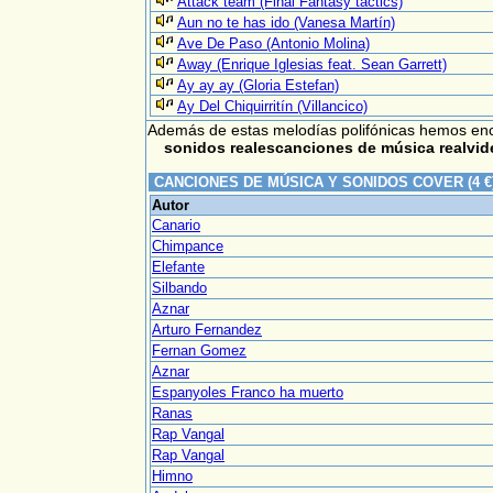
Attack team (Final Fantasy tactics)
Aun no te has ido (Vanesa Martín)
Ave De Paso (Antonio Molina)
Away (Enrique Iglesias feat. Sean Garrett)
Ay ay ay (Gloria Estefan)
Ay Del Chiquirritín (Villancico)
Además de estas melodías polifónicas hemos enc
sonidos realescanciones de música realvid
CANCIONES DE MÚSICA Y SONIDOS COVER (4 
Autor
Canario
Chimpance
Elefante
Silbando
Aznar
Arturo Fernandez
Fernan Gomez
Aznar
Espanyoles Franco ha muerto
Ranas
Rap Vangal
Rap Vangal
Himno