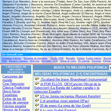
Siempre (Los Manolos), Amor a la mexicana (Thalia), Amor De San Juan (Niña Pastori), Am
(Alejandro Fernández y Beyonce), Amores De Estudiante (Carlos Gardel), An american tale (
Gentleman (Cine), And i love her (Jose Alberto), Andadas (Melendi), Andaluces disparando
Andando (Diego Torres), Andar conmigo (Julieta Venegas), Ande yo caliente (Azúcar Moren
Angel (Theme), Angel de la noche (David Bisbal), Angel malherido (El Barrio), Angel of mine (
Baute), Angelito (Aventura), Angelito (Don Omar), Angels (Jessica Simpson), Angels (Within
Anglia (DJ Marta), Animal caliente (Barricada), Annie (James Blunt), Annie´s Song (Denver), 
Paradise 2 (Brandy and Ray J), Another Night (Real McCoy), Another night (SPS), Another 
(Antonio Orozco), Ansiedad (Antonio Romero), Antes muerta que sencilla (Maria Isabel-Euroj
Vargas Heredia (Concha Piquer), Anuncio laca Amstel (Anuncio), Anwhere (112), Anxiety 
Dream Will Do (Joseph and Dreamcoat), Any other way (Celine Dion), Any Time (Any Place)
(Jazz Remix)), Anytime (Remix) (Brain Mcknight), Apatrullando la ciudad (BSO de Torrente) 
(Gisela (Peter Pan)), Aquello que me diste (Alejandro Sanz), Arrancacorazones (Ataque 
Casablanca), Aserrin Aserran (Infantiles), Asesina (Aldo Ranks), Asi hablo Zarathustra (J
(Alazan), Atrevete (Christian Castro), Attack on dollet (Final fantasy VIII), Attack team (Fi
(Vanesa Martín), Avalancha (Héroes Del Silencio), Ave De Paso (Antonio Molina), Ave Marí
Away in a manger (Christmas), Ay ay ay (Gloria Estefan), Ay de ti (Antonio Carmona), Ay D
En JoseanE.com
Programas gratuitos
|
Descargas de programas
|
Diseño WEB
|
Buscador
|
Enlaces
|
Correo gratuito
|
Revista
WEB
|
Recursos Gratuitos
|
Midi-cine
|
Hospedaje WEB
|
Ofertas de viajes
|
De compras
|
Empresas
|
Páginas
CATEGORÍAS DE
BUSCA TU MELODÍA POLIFÓNICA:
MELODÍAS
POLIFÓNICAS
MELODÍAS POLIFÓNICAS (3 €) ENCONTRADAS
Canciones del
(Scotland the brave (Braveheart) Instrumental)
mundo
Cine-Televisión
¡A POR ELLOS, OE!(Canción Oficial de la
Clásica-Tradicional
Seleccion) (La Banda del Capitan canalla y la
Disco-Tecno
seleccion Españo)
Españolas
1/3 no Junjou na kanjou (Rurouni Kenshin)
Exitos de los 80
2 of amerikaz most wanted (2Pac)
Exitos de siempre
20 de enero (La oreja de Van Gogh)
Folclore español
Himnos de España
A tu vera (Isabel Pantoja)