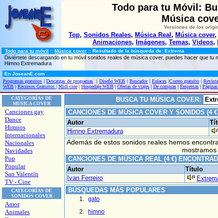
Todo para tu Móvil: B
Música cove
Versiones de los origi
Top
,
Sonidos Reales
,
Música Real
,
Música cover
Animaciones
,
Imágenes
,
Temas
,
Videos
,
Todo para tu móvil
::
Música cover
:: Resultado de la búsqueda de: Extrema
Diviértete descargando en tu móvil sonidos reales de música cover, puedes hacer que t
Himno Extremadura
En JoseanE.com
Programas gratuitos
|
Descargas de programas
|
Diseño WEB
|
Buscador
|
Enlaces
|
Correo gratuito
|
Revista
WEB
|
Recursos Gratuitos
|
Midi-cine
|
Hospedaje WEB
|
Ofertas de viajes
|
De compras
|
Empresas
|
Páginas
CATEGORÍAS DE
BUSCA TU MÚSICA COVER:
MÚSICA COVER
Canciones gay
CANCIONES DE MÚSICA COVER Y SONIDOS (4 
Dance
Autor
Tí
Himnos
Himno Extremadura
Internacionales
Además de estos sonidos reales hemos encont
Nacionales
mostramos 
Navidades
Pop
CANCIONES DE MÚSICA REAL (4 €) ENCONTRA
Popular
Autor
Título
San Valentín
Ivan Ferreiro
Extrem
TV - Cine
BÚSQUEDAS MÁS POPULARES
CATEGORÍAS DE
SONIDOS COVER
gato
Amor
Animales
himno