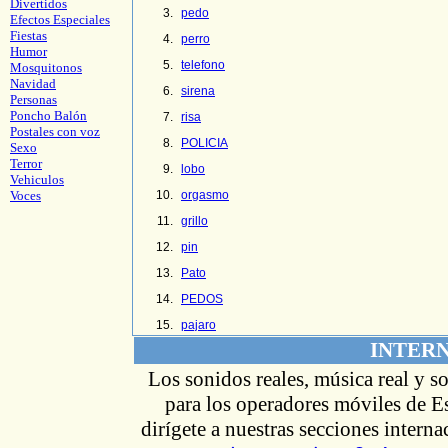
Divertidos
pedo
Efectos Especiales
Fiestas
perro
Humor
telefono
Mosquitonos
Navidad
sirena
Personas
Poncho Balón
risa
Postales con voz
POLICIA
Sexo
Terror
lobo
Vehiculos
Voces
orgasmo
grillo
pin
Pato
PEDOS
pajaro
INTER
Los sonidos reales, música real y s
para los operadores móviles de Es
dirígete
a nuestras secciones intern