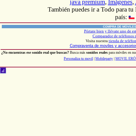
java premium
,
Imágenes
,
También puedes ir
a Todo
para tu
país:
COMPRA DE MÓVILE
Pórtate bien y llévate uno de es
Comparador de teléfonos 
Visita nuestra
tienda de teléfo
Compraventa de moviles y accesori
¿No encuentras ese sonido real que buscas?
Busca más
sonidos reales
para móviles en nu
Personaliza tu movil
|
Mobileparty
|
MOVIL ERÓ