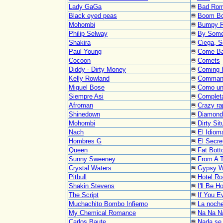
Lady GaGa
Bad Ro
Black eyed peas
Boom B
Mohombi
Bumpy R
Philip Selway
By Some
Shakira
Ciega, S
Paul Young
Come Ba
Cocoon
Comets
Diddy - Dirty Money
Coming
Kelly Rowland
Comman
Miguel Bose
Como un 
Siempre Asi
Complet
Afroman
Crazy ra
Shinedown
Diamond
Mohombi
Dirty Sit
Nach
El Idiom
Hombres G
El Secre
Queen
Fat Bott
Sunny Sweeney
From A 
Crystal Waters
Gypsy W
Pitbull
Hotel R
Shakin Stevens
I'll Be 
The Script
If You 
Muchachito Bombo Infierno
La noche
My Chemical Romance
Na Na N
Carlos Baute
Nada se 