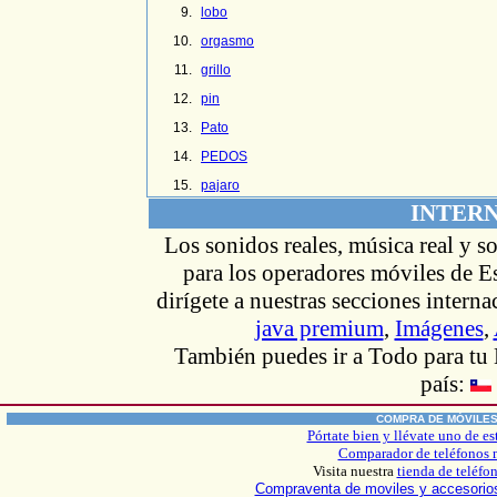
lobo
orgasmo
grillo
pin
Pato
PEDOS
pajaro
INTER
Los sonidos reales, música real y s
para los operadores móviles de Es
dirígete
a nuestras secciones intern
java premium
,
Imágenes
,
También puedes ir
a Todo
para tu
país:
COMPRA DE MÓVILE
Pórtate bien y llévate uno de es
Comparador de teléfonos 
Visita nuestra
tienda de teléfo
Compraventa de moviles y accesori