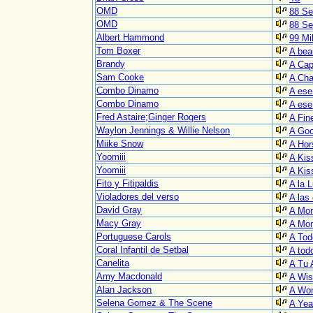
OMD
88 Se
OMD
88 Se
Albert Hammond
99 Mi
Tom Boxer
A beau
Brandy
A Cap
Sam Cooke
A Cha
Combo Dinamo
A ese
Combo Dinamo
A ese
Fred Astaire;Ginger Rogers
A Fin
Waylon Jennings & Willie Nelson
A Goo
Miike Snow
A Hor
Yoomiii
A Kiss
Yoomiii
A Kiss
Fito y Fitipaldis
A la 
Violadores del verso
A las
David Gray
A Mom
Macy Gray
A Mom
Portuguese Carols
A Tod
Coral Infantil de Setbal
A tod
Canelita
A Tu 
Amy Macdonald
A Wis
Alan Jackson
A Wo
Selena Gomez & The Scene
A Yea