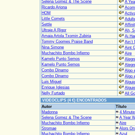
Selena Gomez & The Scene
A Yea
Ricardo Arjona
Acomp
HOM
Activ
Little Comets
Adult
Settle
Affin
Ultraje A Rigor
Ah, S
Amaia Artola Txomin Zubiria
Ai Ha
Tommy Coomes Praise Band
Ain´t
Nina Simone
Aint 
Muchachito Bombo Infierno
Aire
Kamelo Punto Semos
Alegr
Kamelo Punto Semos
Alegr
Combo Dinamo
Algo 
Combo Dinamo
Algo 
Luis Miguel
Algui
Enrique Iglesias
Algui
Nelly Furtado
All G
VIDEOCLIPS (4 €) ENCONTRADOS
Autor
Título
Madonna
4 Minute
Selena Gomez & The Scene
A Year W
Muchachito Bombo Infierno
Aire
Stromae
Alors O
Muchachito Bombo Infierno
Azul