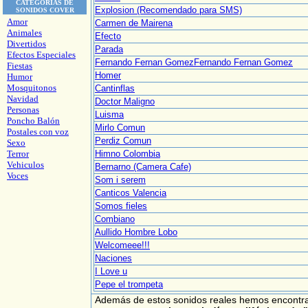
CATEGORÍAS DE
Explosion (Recomendado para SMS)
SONIDOS COVER
Amor
Carmen de Mairena
Animales
Efecto
Divertidos
Parada
Efectos Especiales
Fernando Fernan GomezFernando Fernan Gomez
Fiestas
Homer
Humor
Mosquitonos
Cantinflas
Navidad
Doctor Maligno
Personas
Luisma
Poncho Balón
Mirlo Comun
Postales con voz
Perdiz Comun
Sexo
Terror
Himno Colombia
Vehiculos
Bernarno (Camera Cafe)
Voces
Som i serem
Canticos Valencia
Somos fieles
Combiano
Aullido Hombre Lobo
Welcomeee!!!
Naciones
I Love u
Pepe el trompeta
Además de estos sonidos reales hemos encont