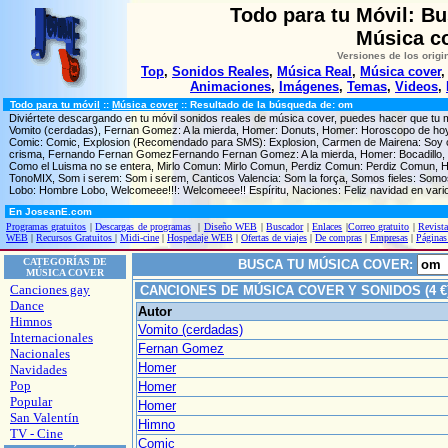
Todo para tu Móvil: B
Música c
Versiones de los origi
Top
,
Sonidos Reales
,
Música Real
,
Música cover
Animaciones
,
Imágenes
,
Temas
,
Videos
,
Todo para tu móvil
::
Música cover
:: Resultado de la búsqueda de: om
Diviértete descargando en tu móvil sonidos reales de música cover, puedes hacer que tu
Vomito (cerdadas), Fernan Gomez: A la mierda, Homer: Donuts, Homer: Horoscopo de hoy,
Comic: Comic, Explosion (Recomendado para SMS): Explosion, Carmen de Mairena: Soy co
crisma, Fernando Fernan GomezFernando Fernan Gomez: A la mierda, Homer: Bocadillo, C
Como el Luisma no se entera, Mirlo Comun: Mirlo Comun, Perdiz Comun: Perdiz Comun, 
TonoMIX, Som i serem: Som i serem, Canticos Valencia: Som la força, Somos fieles: Somo
Lobo: Hombre Lobo, Welcomeee!!!: Welcomeee!! Espíritu, Naciones: Feliz navidad en vario
En JoseanE.com
Programas gratuitos
|
Descargas de programas
|
Diseño WEB
|
Buscador
|
Enlaces
|
Correo gratuito
|
Revista
WEB
|
Recursos Gratuitos
|
Midi-cine
|
Hospedaje WEB
|
Ofertas de viajes
|
De compras
|
Empresas
|
Páginas
CATEGORÍAS DE
BUSCA TU MÚSICA COVER:
MÚSICA COVER
Canciones gay
CANCIONES DE MÚSICA COVER Y SONIDOS (4 
Dance
Autor
Himnos
Vomito (cerdadas)
Internacionales
Fernan Gomez
Nacionales
Homer
Navidades
Pop
Homer
Popular
Homer
San Valentín
Himno
TV - Cine
Comic