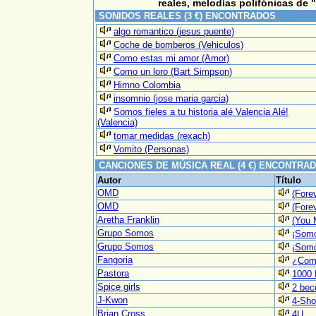
reales, melodías polifónicas de
"
SONIDOS REALES (3 €) ENCONTRADOS
algo romantico (jesus puente)
Coche de bomberos (Vehiculos)
Como estas mi amor (Amor)
Como un loro (Bart Simpson)
Himno Colombia
insomnio (jose maria garcia)
Somos fieles a tu historia alé Valencia Alé!
(Valencia)
tomar medidas (rexach)
Vomito (Personas)
CANCIONES DE MÚSICA REAL (4 €) ENCONTRA
Autor
Título
OMD
(Fore
OMD
(Fore
Aretha Franklin
(You 
Grupo Somos
¡Somo
Grupo Somos
¡Somo
Fangoria
¿Como
Pastora
1000 
Spice girls
2 bec
J-Kwon
4-Sho
Brian Cross
4U