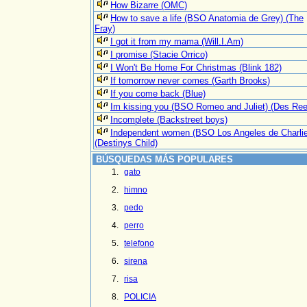
How Bizarre (OMC)
How to save a life (BSO Anatomia de Grey) (The
Fray)
I got it from my mama (Will.I.Am)
I promise (Stacie Orrico)
I Won't Be Home For Christmas (Blink 182)
If tomorrow never comes (Garth Brooks)
If you come back (Blue)
Im kissing you (BSO Romeo and Juliet) (Des Ree
Incomplete (Backstreet boys)
Independent women (BSO Los Angeles de Charlie
(Destinys Child)
BÚSQUEDAS MÁS POPULARES
gato
himno
pedo
perro
telefono
sirena
risa
POLICIA