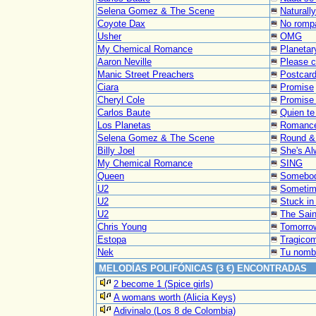
Selena Gomez & The Scene
Naturally
Coyote Dax
No romp
Usher
OMG
My Chemical Romance
Planetar
Aaron Neville
Please 
Manic Street Preachers
Postcar
Ciara
Promise
Cheryl Cole
Promise
Carlos Baute
Quien te
Los Planetas
Romance
Selena Gomez & The Scene
Round &
Billy Joel
She's Al
My Chemical Romance
SING
Queen
Somebod
U2
Sometime
U2
Stuck in
U2
The Sain
Chris Young
Tomorro
Estopa
Tragico
Nek
Tu nomb
MELODÍAS POLIFÓNICAS (3 €) ENCONTRADAS
2 become 1 (Spice girls)
A womans worth (Alicia Keys)
Adivinalo (Los 8 de Colombia)