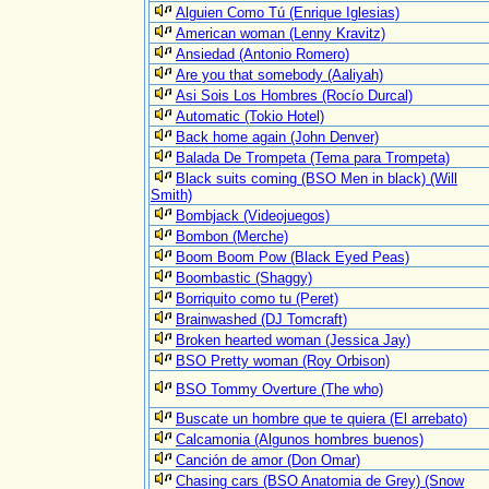
Alguien Como Tú (Enrique Iglesias)
American woman (Lenny Kravitz)
Ansiedad (Antonio Romero)
Are you that somebody (Aaliyah)
Asi Sois Los Hombres (Rocío Durcal)
Automatic (Tokio Hotel)
Back home again (John Denver)
Balada De Trompeta (Tema para Trompeta)
Black suits coming (BSO Men in black) (Will
Smith)
Bombjack (Videojuegos)
Bombon (Merche)
Boom Boom Pow (Black Eyed Peas)
Boombastic (Shaggy)
Borriquito como tu (Peret)
Brainwashed (DJ Tomcraft)
Broken hearted woman (Jessica Jay)
BSO Pretty woman (Roy Orbison)
BSO Tommy Overture (The who)
Buscate un hombre que te quiera (El arrebato)
Calcamonia (Algunos hombres buenos)
Canción de amor (Don Omar)
Chasing cars (BSO Anatomia de Grey) (Snow