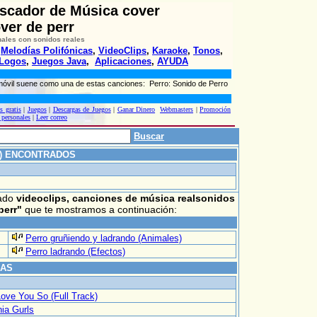
uscador de Música cover
ver de perr
nales con sonidos reales
,
Melodías Polifónicas
,
VideoClips
,
Karaoke
,
Tonos
,
Logos
,
Juegos Java
,
Aplicaciones
,
AYUDA
 móvil suene como una de estas canciones: Perro: Sonido de Perro
s gratis
|
Juegos
|
Descargas de Juegos
|
Ganar Dinero
Webmasters
|
Promoción
 personales
|
Leer correo
Buscar
€) ENCONTRADOS
rado
videoclips, canciones de música realsonidos
perr"
que te mostramos a continuación:
Perro gruñiendo y ladrando (Animales)
Perro ladrando (Efectos)
DAS
Love You So (Full Track)
nia Gurls