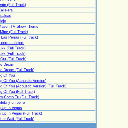
rie (Full Track)
allejera
apaleao
iejo
 Mason TV Show Theme
Mine (Full Track)
Las Perras (Full track)
perro callejero
ukk (Full Track)
ukk (Full Track)
Out (Full Track)
ge Dream
e Dream (Full Track)
ng Of You
ng Of You (Acoustic Version)
g Of You (Acoustic Version) (Full Track)
g Of You (Full Track)
ro Como Tu (Full Track)
leta y un perro
 Up In Vegas
 Up In Vegas (Full Track)
ter Wait (Full Track)