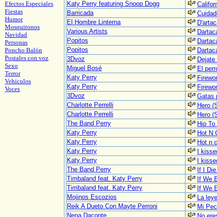
Efectos Especiales
Katy Perry featuring Snoop Dogg
Califor
Fiestas
Barricada
Cuidad
Humor
El Hombre Linterna
D'arta
Mosquitonos
Various Artists
Dartac
Navidad
Popitos
Dartac
Personas
Popitos
Poncho Balón
Dartac
Postales con voz
3Dvoz
Dejate
Sexo
Miguel Bosé
El perr
Terror
Katy Perry
Firewo
Vehiculos
Katy Perry
Firewor
Voces
3Dvoz
Gatas 
Charlotte Perrelli
Hero (
Charlotte Perrelli
Hero (
The Band Perry
Hip To 
Katy Perry
Hot N 
Katy Perry
Hot n c
Katy Perry
I kisse
Katy Perry
I kisse
The Band Perry
If I Di
Timbaland feat. Katy Perry
If We 
Timbaland feat. Katy Perry
If We 
Mojinos Escozios
La ley
Reik A Dueto Con Mayte Perroni
Mi Pe
Nena Daconte
No ere