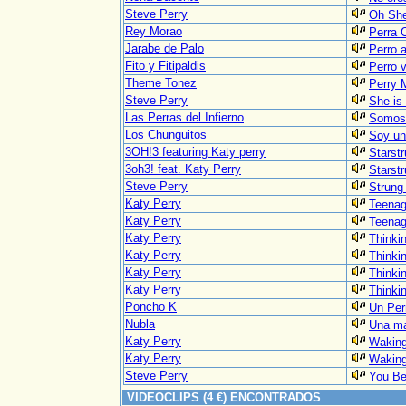
Steve Perry
Oh Sher
Rey Morao
Perra C
Jarabe de Palo
Perro 
Fito y Fitipaldis
Perro v
Theme Tonez
Perry
Steve Perry
She is 
Las Perras del Infierno
Somos 
Los Chunguitos
Soy un 
3OH!3 featuring Katy perry
Starstr
3oh3! feat. Katy Perry
Starstr
Steve Perry
Strung 
Katy Perry
Teena
Katy Perry
Teenag
Katy Perry
Thinki
Katy Perry
Thinki
Katy Perry
Thinkin
Katy Perry
Thinkin
Poncho K
Un Per
Nubla
Una ma
Katy Perry
Waking
Katy Perry
Waking
Steve Perry
You Bet
VIDEOCLIPS (4 €) ENCONTRADOS