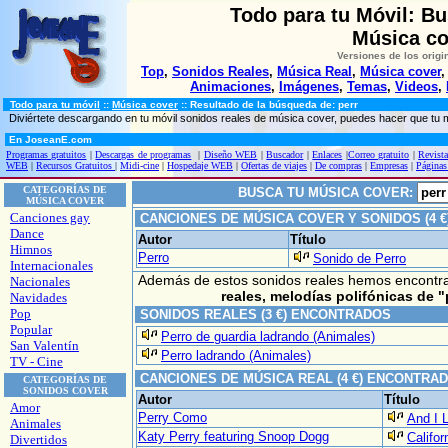
Todo para tu Móvil: B
Música co
Versiones de los origi
Top
,
Sonidos Reales
,
Música Real
,
Música cover
Animaciones
,
Imágenes
,
Temas
,
Videos
,
Todo para tu móvil
::
Música cover
:: Resultado de la búsqueda de: perr
Diviértete descargando en tu móvil sonidos reales de música cover, puedes hacer que tu
En JoseanE.com
Programas gratuitos
|
Descargas de programas
|
Diseño WEB
|
Buscador
|
Enlaces
|
Correo gratuito
|
Revista
WEB
|
Recursos Gratuitos
|
Midi-cine
|
Hospedaje WEB
|
Ofertas de viajes
|
De compras
|
Empresas
|
Páginas
CATEGORÍAS DE
BUSCA TU MÚSICA COVER:
MÚSICA COVER
Canciones gay
CANCIONES DE MÚSICA COVER Y SONIDOS (4 
Dance
Autor
Título
Himnos
Perro
Sonido de Perro
Internacionales
Además de estos sonidos reales hemos encont
Nacionales
reales, melodías polifónicas de
"
Navidades
Pop
SONIDOS REALES (3 €) ENCONTRADOS
Popular
Perro de guardia ladrando (Animales)
San Valentín
Perro ladrando (Animales)
TV - Cine
CANCIONES DE MÚSICA REAL (4 €) ENCONTRA
CATEGORÍAS DE
SONIDOS COVER
Autor
Título
Amor
Perry Como
And I 
Animales
Katy Perry featuring Snoop Dogg
Califor
Divertidos