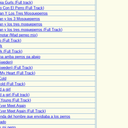
nia Gurls (Full track)
o Con El Perro (Full Track)
can Y Los Tres Mosqueperros
an y los 3 Mosqueperros
an y los tres moqueperros
an y los tres moqueperros (Full Track)
 notar (Mad perreo mix)
o (Full Track)
rk
k (Full Track)
pa arriba perros pa abajo
Sweden)
Sweden) (Full Track)
My Heart (Full Track)
Cold
old (Full Track)
d a girl
d a girl (Full track)
e Young (Full Track)
Ever Meet Again
Ever Meet Again (Full Track)
enda del hombre que envidiaba a los perros
cado
s mi perro