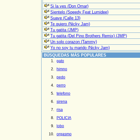
Si la ves (Don Omar)
Sientelo (Speedy Feat Lumidee)
Suave (Calle 13)
Te quiero (Nicky Jam)
Tu gatita (JMP)
Tu gatita (Del Pino Brothers Remix) (JMP)
Un solo corazon (Tammy)
Yo no soy tu marido (Nicky Jam)
BÚSQUEDAS MÁS POPULARES
gato
himno
pedo
perro
telefono
sirena
risa
POLICIA
lobo
orgasmo