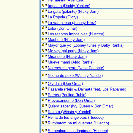
Hermanita (Aventura)
Impacto (Daddy Yankee)
La gata (palante) (Nicky Jam)
La Popola (Glory)
La vampiresa (Jhonny Prez)
Loba (Don Omar)
Los tesoros imposibles (Huecco)
Machete (Nicky Jam)
Mayor que yo (Looney tunes y Baby Ranks)
Me voy pal party (Nicky Jam)
Mirandote (Nicky Jam)
Mueve mami (Aldo Ranks)
No eres mi perro (Nena Daconte)
Noche de sexo (Wisin y Yandel)
Olvidala (Don Omar)
Pasarela (Nejo & Dalmata feat. Los Rabanes)
Perros (Paulina Rubio)
Provocandome (Don Omar)
Quiero saber (Ivy Queen y Don Omar)
Rakata (Winsin y Yandel)
Reina de los angelotes (Huecco)
Rumbatom pa mi guerrera (Huecco)
Se acabaron las lágrimas (Huecco)