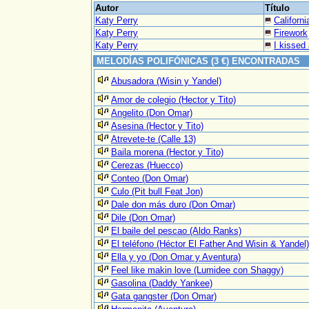
Autor
Título
Katy Perry
Californi
Katy Perry
Firework
Katy Perry
I kissed 
MELODÍAS POLIFÓNICAS (3 €) ENCONTRADAS
Abusadora (Wisin y Yandel)
Amor de colegio (Hector y Tito)
Angelito (Don Omar)
Asesina (Hector y Tito)
Atrevete-te (Calle 13)
Baila morena (Hector y Tito)
Cerezas (Huecco)
Conteo (Don Omar)
Culo (Pit bull Feat Jon)
Dale don más duro (Don Omar)
Dile (Don Omar)
El baile del pescao (Aldo Ranks)
El teléfono (Héctor El Father And Wisin & Yandel)
Ella y yo (Don Omar y Aventura)
Feel like makin love (Lumidee con Shaggy)
Gasolina (Daddy Yankee)
Gata gangster (Don Omar)