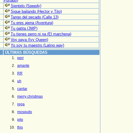
Furtado)
Sientelo (Speedy)
Sigue bailando (Hector y Tito)
Tango del pecado (Calle 13)
Tu eres ajena (Aventura)
Tu gatita (JMP)
Tu tienes perro ni na (El marchena)
Voy paya (Ivy Queen)
Yo soy tu maestro (Latino way)
ÚLTIMAS BÚSQUEDAS
perr
amante
RR
uh
cantar
merry christmas
rega
mosquito
pito
this