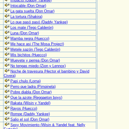
Impacto (Daddy Yankee)
Intocable (Don Omar)
La gata suelta (Don Omar)
La tortura (Shakira)
Lo que pasó pasó (Daddy Yankee)
Los mate (Tego Calderón)
Luna (Don Omar)
Mamba negra (Huecco)
Me hace asi (The Mosa Project)
Metele sazón (Tego Calderón)
Mis bichitos (Huecco)
Muevete y perrea (Don Omar)
No tengas miedo (Zion y Lennox)
Noche de travesura (Hector el bambino y David
Civera)
Papi chulo (Lorna)
Perro que ladra (Pimpinela)
Pobre diabla (Don Omar)
Que la azote (Reggaeton boys)
Rakata (Wisin y Yandel)
Rayos (Huecco)
Rompe (Daddy Yankee)
Salio el sol (Don Omar)
Sexy Movimiento (Wisin & Yandel feat. Nelly