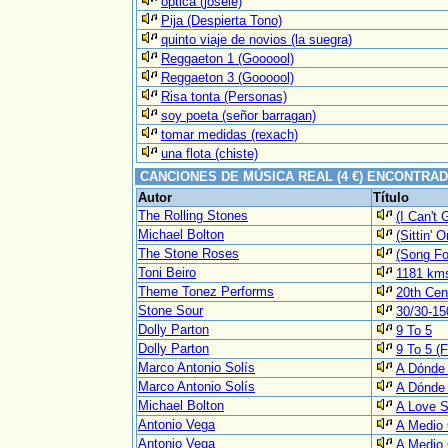
optica (josele)
Pija (Despierta Tono)
quinto viaje de novios (la suegra)
Reggaeton 1 (Goooool)
Reggaeton 3 (Goooool)
Risa tonta (Personas)
soy poeta (señor barragan)
tomar medidas (rexach)
una flota (chiste)
CANCIONES DE MÚSICA REAL (4 €) ENCONTRA
Autor
Título
The Rolling Stones
(I Can't 
Michael Bolton
(Sittin'
The Stone Roses
(Song Fo
Toni Beiro
1181 km
Theme Tonez Performs
20th Cen
Stone Sour
30/30-15
Dolly Parton
9 To 5
Dolly Parton
9 To 5 (F
Marco Antonio Solís
A Dónde
Marco Antonio Solís
A Dónde 
Michael Bolton
A Love S
Antonio Vega
A Medio
Antonio Vega
A Medio 