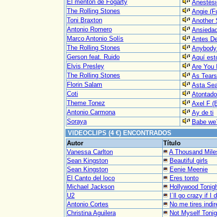
El mentón de Fogarty
Anestési
The Rolling Stones
Angie (Fu
Toni Braxton
Another 
Antonio Romero
Ansieda
Marco Antonio Solís
Antes D
The Rolling Stones
Anybody 
Gerson feat. Ruido
Aquí est
Elvis Presley
Are You 
The Rolling Stones
As Tears
Florin Salam
Asta Sea
Coti
Atontado
Theme Tonez
Axel F (
Antonio Carmona
Ay de ti
Soraya
Babe we´
VIDEOCLIPS (4 €) ENCONTRADOS
Autor
Título
Vanessa Carlton
A Thousand Mile
Sean Kingston
Beautiful girls
Sean Kingston
Eenie Meenie
El Canto del loco
Eres tonto
Michael Jackson
Hollywood Tonig
U2
I´ll go crazy if I
Antonio Cortes
No me tires indi
Christina Aguilera
Not Myself Tonig