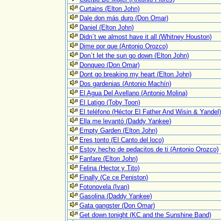
Curtains (Elton John)
Dale don más duro (Don Omar)
Daniel (Elton John)
Didn´t we almost have it all (Whitney Houston)
Dime por que (Antonio Orozco)
Don´t let the sun go down (Elton John)
Donqueo (Don Omar)
Dont go breaking my heart (Elton John)
Dos gardenias (Antonio Machín)
El Agua Del Avellano (Antonio Molina)
El Latigo (Toby Toon)
El teléfono (Héctor El Father And Wisin & Yandel)
Ella me levantó (Daddy Yankee)
Empty Garden (Elton John)
Eres tonto (El Canto del loco)
Estoy hecho de pedacitos de ti (Antonio Orozco)
Fanfare (Elton John)
Felina (Hector y Tito)
Finally (Ce ce Peniston)
Fotonovela (Ivan)
Gasolina (Daddy Yankee)
Gata gangster (Don Omar)
Get down tonight (KC and the Sunshine Band)