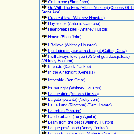
Go it alone (Elton John)
Go With The Flow (Album Version) (Queens Of T
Stone Age)
Greatest love (Whitney Houston)
Hay veces (Antonio Carmona)
Heartbreak Hotel (Whitney Huston)
House (Elton John)
I Believe (Whitney Houston)
I just died in your arms tonight (Cutting Crew)
I will always love you (BSO el guardaespaldas)
(Whitney Houston)
Impacto (Daddy Yankee)
In the Air tonight (Genesis)
Intocable (Don Omar)
Its not right (Whitney Houston)
La cuestión (Antonio Orozco)
La gata (palante) (Nicky Jam)
La La Land (Ringtone) (Demi Lovato)
La tortura (Shakira)
Latido urbano (Tony Aguilar)
Learn from the best (Whitney Huston)
Lo que pasó pasó (Daddy Yankee)
Lo que tu quieras soy (Antonio Orozco)