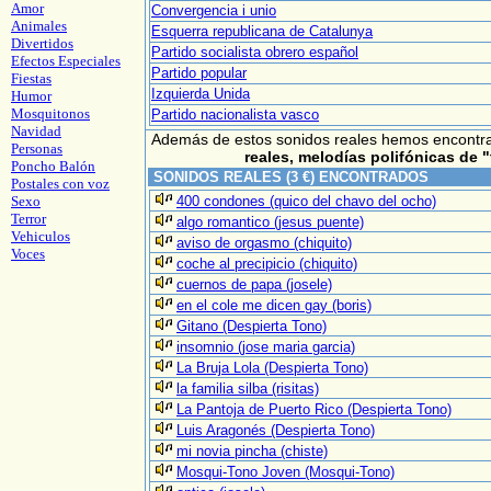
Amor
Convergencia i unio
Animales
Esquerra republicana de Catalunya
Divertidos
Partido socialista obrero español
Efectos Especiales
Partido popular
Fiestas
Izquierda Unida
Humor
Mosquitonos
Partido nacionalista vasco
Navidad
Además de estos sonidos reales hemos encont
Personas
reales, melodías polifónicas de
"
Poncho Balón
SONIDOS REALES (3 €) ENCONTRADOS
Postales con voz
Sexo
400 condones (quico del chavo del ocho)
Terror
algo romantico (jesus puente)
Vehiculos
aviso de orgasmo (chiquito)
Voces
coche al precipicio (chiquito)
cuernos de papa (josele)
en el cole me dicen gay (boris)
Gitano (Despierta Tono)
insomnio (jose maria garcia)
La Bruja Lola (Despierta Tono)
la familia silba (risitas)
La Pantoja de Puerto Rico (Despierta Tono)
Luis Aragonés (Despierta Tono)
mi novia pincha (chiste)
Mosqui-Tono Joven (Mosqui-Tono)