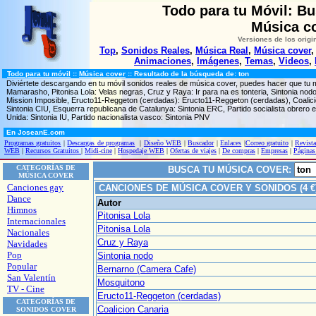
Todo para tu Móvil: B
Música co
Versiones de los origi
Top
,
Sonidos Reales
,
Música Real
,
Música cover
Animaciones
,
Imágenes
,
Temas
,
Videos
,
Todo para tu móvil
::
Música cover
:: Resultado de la búsqueda de: ton
Diviértete descargando en tu móvil sonidos reales de música cover, puedes hacer que tu 
Mamarasho, Pitonisa Lola: Velas negras, Cruz y Raya: Ir para na es tonteria, Sintonia no
Mission Imposible, Eructo11-Reggeton (cerdadas): Eructo11-Reggeton (cerdadas), Coalicion
Sintonia CIU, Esquerra republicana de Catalunya: Sintonia ERC, Partido socialista obrero e
Unida: Sintonia IU, Partido nacionalista vasco: Sintonia PNV
En JoseanE.com
Programas gratuitos
|
Descargas de programas
|
Diseño WEB
|
Buscador
|
Enlaces
|
Correo gratuito
|
Revista
WEB
|
Recursos Gratuitos
|
Midi-cine
|
Hospedaje WEB
|
Ofertas de viajes
|
De compras
|
Empresas
|
Páginas
CATEGORÍAS DE
BUSCA TU MÚSICA COVER:
MÚSICA COVER
Canciones gay
CANCIONES DE MÚSICA COVER Y SONIDOS (4 
Dance
Autor
Himnos
Pitonisa Lola
Internacionales
Pitonisa Lola
Nacionales
Cruz y Raya
Navidades
Pop
Sintonia nodo
Popular
Bernarno (Camera Cafe)
San Valentín
Mosquitono
TV - Cine
Eructo11-Reggeton (cerdadas)
CATEGORÍAS DE
Coalicion Canaria
SONIDOS COVER