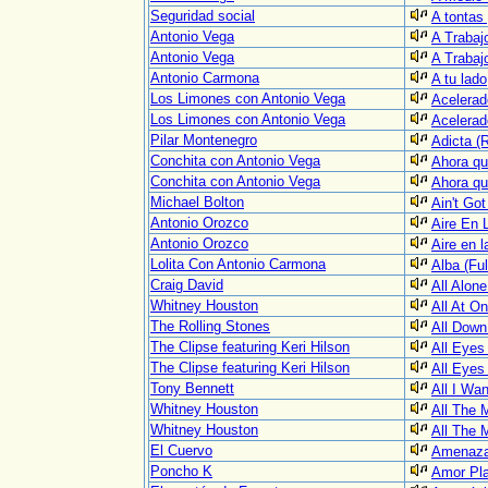
Seguridad social
A tontas
Antonio Vega
A Trabaj
Antonio Vega
A Trabaj
Antonio Carmona
A tu lado
Los Limones con Antonio Vega
Acelerad
Los Limones con Antonio Vega
Acelerado
Pilar Montenegro
Adicta (
Conchita con Antonio Vega
Ahora q
Conchita con Antonio Vega
Ahora q
Michael Bolton
Ain't Got
Antonio Orozco
Aire En 
Antonio Orozco
Aire en l
Lolita Con Antonio Carmona
Alba (Ful
Craig David
All Alone
Whitney Houston
All At On
The Rolling Stones
All Down
The Clipse featuring Keri Hilson
All Eyes
The Clipse featuring Keri Hilson
All Eyes
Tony Bennett
All I Wa
Whitney Houston
All The 
Whitney Houston
All The 
El Cuervo
Amenaz
Poncho K
Amor Pla