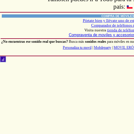
país:
COMPRA DE MÓVILE
Pórtate bien y llévate uno de es
Comparador de teléfonos 
Visita nuestra
tienda de teléfo
Compraventa de moviles y accesori
¿No encuentras ese sonido real que buscas?
Busca más
sonidos reales
para móviles en nu
Personaliza tu movil
|
Mobileparty
|
MOVIL ERÓ