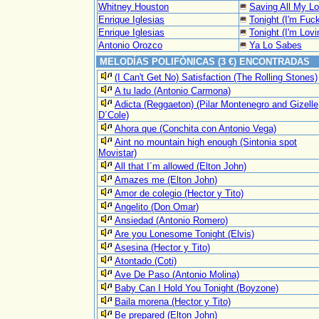
Whitney Houston
Saving All My L
Enrique Iglesias
Tonight (I'm Fuck
Enrique Iglesias
Tonight (I'm Lovi
Antonio Orozco
Ya Lo Sabes
MELODÍAS POLIFÓNICAS (3 €) ENCONTRADAS
(I Can't Get No) Satisfaction (The Rolling Stones)
A tu lado (Antonio Carmona)
Adicta (Reggaeton) (Pilar Montenegro and Gizelle
D´Cole)
Ahora que (Conchita con Antonio Vega)
Aint no mountain high enough (Sintonia spot
Movistar)
All that I´m allowed (Elton John)
Amazes me (Elton John)
Amor de colegio (Hector y Tito)
Angelito (Don Omar)
Ansiedad (Antonio Romero)
Are you Lonesome Tonight (Elvis)
Asesina (Hector y Tito)
Atontado (Coti)
Ave De Paso (Antonio Molina)
Baby Can I Hold You Tonight (Boyzone)
Baila morena (Hector y Tito)
Be prepared (Elton John)