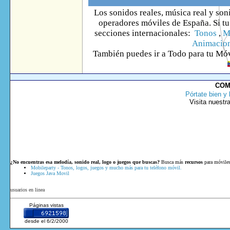
Los sonidos reales, música real y son
operadores móviles de España. Si tu 
secciones internacionales:
Tonos
,
M
Animacio
También puedes ir
a Todo
para tu Móv
COM
Pórtate bien y 
Visita nuestr
¿No encuentras esa melodía, sonido real, logo o juegos que buscas?
Busca más
recursos
para móviles
Mobileparty - Tonos, logos, juegos y mucho más para tu teléfono móvil.
Juegos Java Movil
usuarios en linea
Páginas vistas
desde el 6/2/2000