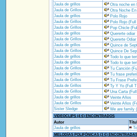
Jaula de grillos
Otra noche en
Jaula de Grillos
Otra Noche En 
Jaula de grillos
Polo Rojo
Jaula de Grillos
Polo Rojo (Full
Jaula de Grillos
Pop Chicle (Ful
Jaula de grillos
Quererte odiar
Jaula de Grillos
Quererte Odiar 
Jaula de grillos
Quince de Sep
Jaula de Grillos
Quince De Sept
Jaula de grillos
Todo lo que te
Jaula de grillos
Todo lo que ten
Jaula de Grillos
Tu Canción (Fu
Jaula de grillos
Tu frase prefer
Jaula de Grillos
Tu Frase Prefer
Jaula de Grillos
Ty Y Yo (Full T
Jaula de Grillos
Una Carta (Full
Jaula de grillos
Veinte Años
Jaula de Grillos
Veinte Años (Fu
Sister Sledge
We are family 
VIDEOCLIPS (4 €) ENCONTRADOS
Autor
Títu
Jaula de grillos
T
MELODÍAS POLIFÓNICAS (3 €) ENCONTRADA