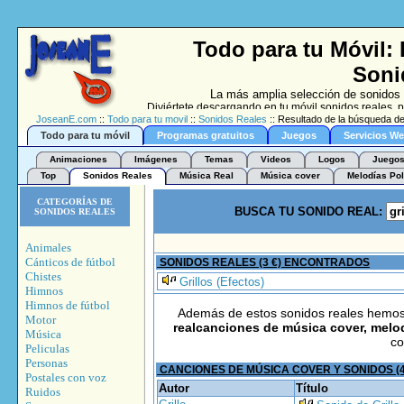
Todo para tu Móvil:
Soni
La más amplia selección de sonidos 
Diviértete descargando en tu móvil sonidos reales,
JoseanE.com
::
Todo para tu movil
::
Sonidos Reales
:: Resultado de la búsqueda de:
Todo para tu móvil
Programas gratuitos
Juegos
Servicios W
Animaciones
Imágenes
Temas
Videos
Logos
Juegos
Top
Sonidos Reales
Música Real
Música cover
Melodías Pol
CATEGORÍAS DE
BUSCA TU SONIDO REAL:
SONIDOS REALES
Animales
Cánticos de fútbol
SONIDOS REALES (3 €) ENCONTRADOS
Chistes
Grillos (Efectos)
Himnos
Himnos de fútbol
Además de estos sonidos reales hemo
Motor
realcanciones de música cover, melod
Música
co
Peliculas
Personas
CANCIONES DE MÚSICA COVER Y SONIDOS (
Postales con voz
Autor
Título
Ruidos