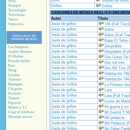
Grillo
Sonido de Grillo
Sexy
Sonigol
Grillos
Grillos
Tecnología
CANCIONES DE MÚSICA REAL (4 €) ENCONT
Television
Autor
Título
Varios
Jaula de grillos
Vehiculos
746 (Full Track
Jaula de grillos
Adiós
Jaula de Grillos
Adios (Full Tra
ESPECIALES DE
SONIDOS REALES
Jaula de Grillos
Bajar El Telon 
Jaula de grillos
Despídete
Los Simpson
Jaula de Grillos
Andrés Montes
Despidete (Full
El Moñas
Jaula de Grillos
Dos Gotas De M
Poncho balón
Jaula de grillos
Dos mil tres
Pozi
Jaula de Grillos
Dos Mil Tres (F
Neng
Jaula de Grillos
Habitación 746
Luisma
Jaula de Grillos
Habitación 746
Torrente
Barragan
Jaula de Grillos
La Primera Vez
Chiquito
Jaula de grillos
Lara
Pocholo
Jaula de Grillos
Lara (Full Trac
Tamara
Jaula de grillos
Luces de Madri
Papuchi
Jaula de grillos
Mi guerra y mi
Martes y 13
Coge el teléfono
Jaula de Grillos
Mi Guerra Y Mi
Mensaje nuevo
Jaula de grillos
Mil pedazos
Jaula de Grillos
Mil Pedazos (F
Jaula de Grillos
No Pidas Perdo