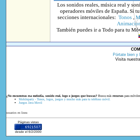
Los sonidos reales, música real y son
operadores móviles de España. Si tu 
secciones internacionales:
Tonos
,
M
Animacio
También puedes ir
a Todo
para tu Móv
COM
Pórtate bien y 
Visita nuestr
¿No encuentras esa melodía, sonido real, logo o juegos que buscas?
Busca más
recursos
para móviles
Mobileparty - Tonos, logos, juegos y mucho más para tu teléfono móvil.
Juegos Java Movil
usuarios en linea
Páginas vistas
desde el 6/2/2000