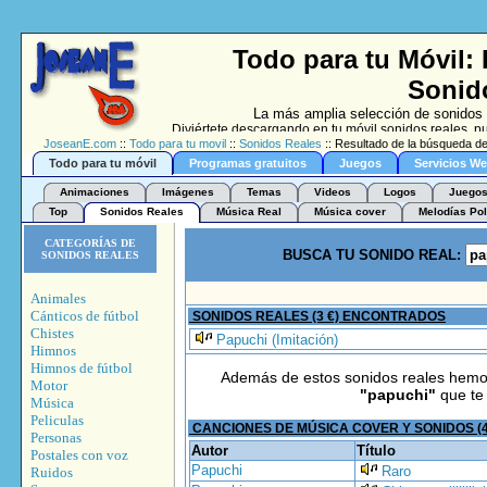
Todo para tu Móvil:
Sonid
La más amplia selección de sonidos 
Diviértete descargando en tu móvil sonidos reales, 
JoseanE.com
::
Todo para tu movil
::
Sonidos Reales
:: Resultado de la búsqueda de
(Imitació
Todo para tu móvil
Programas gratuitos
Juegos
Servicios W
Animaciones
Imágenes
Temas
Videos
Logos
Juegos
Top
Sonidos Reales
Música Real
Música cover
Melodías Pol
CATEGORÍAS DE
BUSCA TU SONIDO REAL:
SONIDOS REALES
Animales
Cánticos de fútbol
SONIDOS REALES (3 €) ENCONTRADOS
Chistes
Papuchi (Imitación)
Himnos
Himnos de fútbol
Además de estos sonidos reales hem
Motor
"papuchi"
que te
Música
Peliculas
CANCIONES DE MÚSICA COVER Y SONIDOS (
Personas
Autor
Título
Postales con voz
Papuchi
Raro
Ruidos