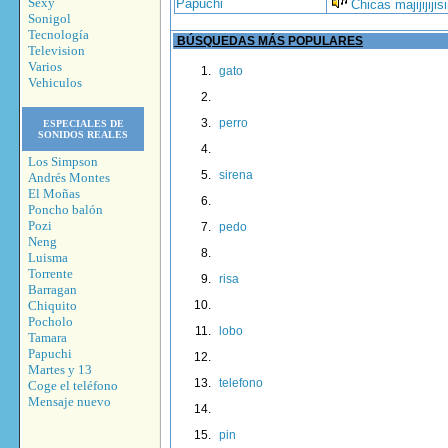
Sexy
Papuchi
Chicas majijijiji
Sonigol
Tecnología
BÚSQUEDAS MÁS POPULARES
Television
Varios
gato
Vehiculos
perro
ESPECIALES DE
SONIDOS REALES
Los Simpson
sirena
Andrés Montes
El Moñas
Poncho balón
Pozi
pedo
Neng
Luisma
Torrente
risa
Barragan
Chiquito
Pocholo
lobo
Tamara
Papuchi
Martes y 13
telefono
Coge el teléfono
Mensaje nuevo
pin