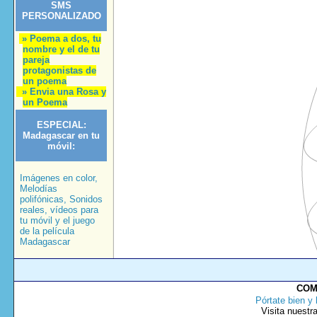
SMS
PERSONALIZADO
» Poema a dos, tu
nombre y el de tu
pareja
protagonistas de
un poema
» Envia una Rosa y
un Poema
ESPECIAL:
Madagascar en tu
móvil:
Imágenes en color,
Melodías
polifónicas, Sonidos
reales, vídeos para
tu móvil y el juego
de la película
Madagascar
COM
Pórtate bien y 
Visita nuestr