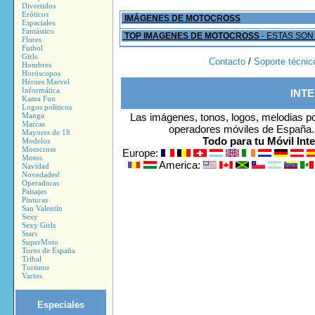
Divertidos
Eróticos
IMÁGENES DE MOTOCROSS
Espaciales
Fantástico
TOP IMAGENES DE MOTOCROSS
- ESTAS SO
Flores
Futbol
Girls
Contacto
/
Soporte técnic
Hombres
Horóscopos
Héroes Marvel
Informática
INT
Kama Fun
Logos politicos
Manga
Las imágenes, tonos, logos, melodias po
Marcas
operadores móviles de España. S
Mayores de 18
Todo
para tu Móvil Int
Modelos
Motocross
Europe:
Motos
America:
Navidad
Novedades!
Operadoras
Paisajes
Pinturas
San Valentín
Sexy
Sexy Girls
Stars
SuperMoto
Toros de España
Tribal
Turismo
Varios
Especiales