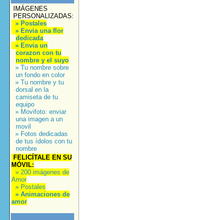
IMÁGENES
PERSONALIZADAS:
» Postales
» Envia una flor
dedicada
» Envia un
corazon con tu
nombre y el suyo
» Tu nombre sobre
un fondo en color
» Tu nombre y tu
dorsal en la
camiseta de tu
equipo
» Movifoto: enviar
una imagen a un
movil
» Fotos dedicadas
de tus ídolos con tu
nombre
FELICÍTALE EN SU
MÓVIL:
» 200 imágenes de
Amor
» Postales
» Animaciones de
amor