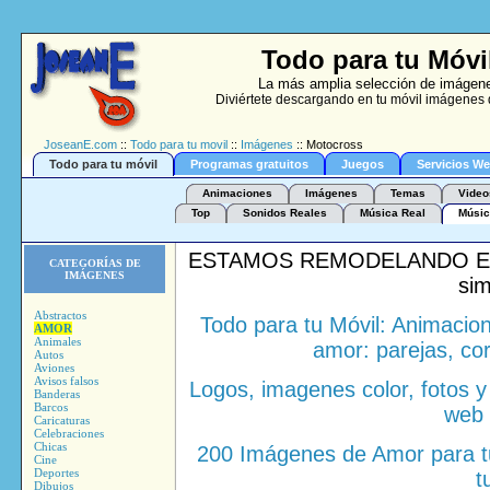
Todo para tu Móvi
La más amplia selección de imágene
Diviértete descargando en tu móvil imágenes d
JoseanE.com
::
Todo para tu movil
::
Imágenes
:: Motocross
Todo para tu móvil
Programas gratuitos
Juegos
Servicios W
Animaciones
Imágenes
Temas
Video
Top
Sonidos Reales
Música Real
Músic
ESTAMOS REMODELANDO ESTA
CATEGORÍAS DE
IMÁGENES
sim
Abstractos
Todo para tu Móvil: Animacion
AMOR
Animales
amor: parejas, co
Autos
Aviones
Avisos falsos
Logos, imagenes color, fotos y 
Banderas
Barcos
web 
Caricaturas
Celebraciones
Chicas
200 Imágenes de Amor para tu
Cine
Deportes
t
Dibujos