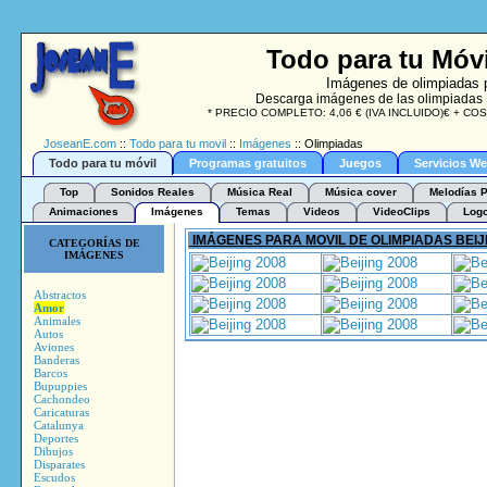
Todo para tu Móv
Imágenes de olimpiada
Descarga imágenes de las olimpiadas 
* PRECIO COMPLETO: 4,06 € (IVA INCLUIDO)€ + COST
JoseanE.com
::
Todo para tu movil
::
Imágenes
:: Olimpiadas
Todo para tu móvil
Programas gratuitos
Juegos
Servicios W
Top
Sonidos Reales
Música Real
Música cover
Melodías P
Animaciones
Imágenes
Temas
Videos
VideoClips
Log
IMÁGENES PARA MOVIL DE OLIMPIADAS BEIJ
CATEGORÍAS DE
IMÁGENES
Abstractos
Amor
Animales
Autos
Aviones
Banderas
Barcos
Bupuppies
Cachondeo
Caricaturas
Catalunya
Deportes
Dibujos
Disparates
Escudos