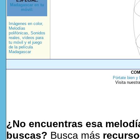
ESPECIAL:
Madagascar en tu
móvil:
Imágenes en color,
Melodías
polifónicas, Sonidos
reales, vídeos para
tu móvil y el juego
de la película
Madagascar
COM
Pórtate bien y 
Visita nuestr
¿No encuentras esa melodía
buscas?
Busca más
recurso