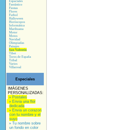
Espaciales
Fantástico
Fiestas
Flores
Futbol
Halloween
Horóscopos
Informática
Marihuana
Motor
Motos
Navidad
Olimpiadas
Paisajes
San Valentín
Tibet
Toros de España
Tribal
Varios
Villarreal
Especiales
IMÁGENES
PERSONALIZADAS:
» Postales
» Envia una flor
dedicada
» Envia un corazon
con tu nombre y el
suyo
» Tu nombre sobre
un fondo en color