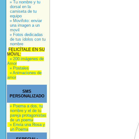
» Tu nombre y tu
dorsal en la
camiseta de tu
equipo
» Movifoto: enviar
una imagen a un
movil
» Fotos dedicadas
de tus ídolos con tu
nombre
FELICÍTALE EN SU
MÓVIL:
» 200 imágenes de
Amor
» Postales
» Animaciones de
amor
SMS
PERSONALIZADO
» Poema a dos, tu
nombre y el de tu
pareja protagonistas
de un poema
» Envia una Rosa y
un Poema