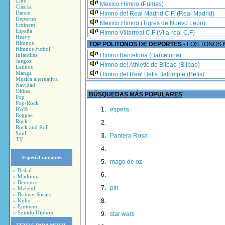
Cine
Mexico Himno (Pumas)
Clásica
Dance
Himno del Real Madrid C.F. (Real Madrid)
Deportes
Mexico Himno (Tigres de Nuevo Leon)
Eminem
España
Himno Villarreal C.F (Vila-real C.F)
Heavy
Himnos
TOP POLITONOS DE DEPORTES
- LOS TONOS
Himnos Futbol
Infantiles
Himno Barcelona (Barcelona)
Juegos
Himno del Athletic de Bilbao (Bilbao)
Latinos
Manga
Himno del Real Betis Balompie (Betis)
Musica alternativa
Navidad
Oldies
BÚSQUEDAS MÁS POPULARES
Pop
Pop-Rock
R'n'B
espera
Reggae
Rock
Rock and Roll
Soul
Pantera Rosa
TV
Especial cantantes
mago de oz
» Bisbal
» Madonna
» Beyonce
pin
» Melendi
» Britney Spears
» Kylie
» Eminem
» Sonido Hiphop
star wars