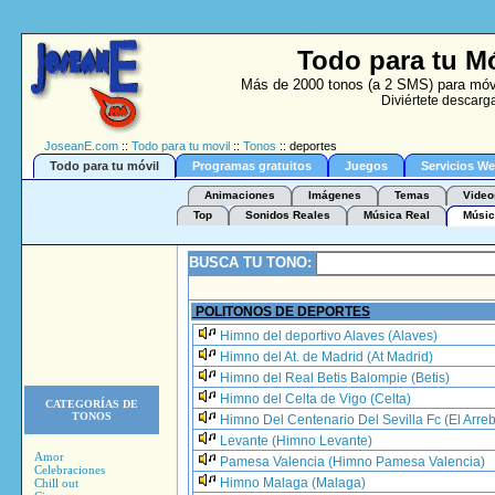
Todo para tu M
Más de 2000 tonos (a 2 SMS) para móvil
Diviértete descarg
JoseanE.com
::
Todo para tu movil
::
Tonos
:: deportes
Todo para tu móvil
Programas gratuitos
Juegos
Servicios W
Animaciones
Imágenes
Temas
Video
Top
Sonidos Reales
Música Real
Músic
BUSCA TU TONO:
POLITONOS DE DEPORTES
Himno del deportivo Alaves (Alaves)
Himno del At. de Madrid (At Madrid)
Himno del Real Betis Balompie (Betis)
Himno del Celta de Vigo (Celta)
CATEGORÍAS DE
TONOS
Himno Del Centenario Del Sevilla Fc (El Arreb
Levante (Himno Levante)
Amor
Pamesa Valencia (Himno Pamesa Valencia)
Celebraciones
Himno Malaga (Malaga)
Chill out