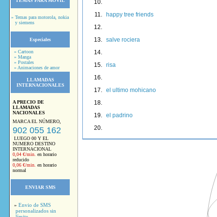
TEMAS PARA MOVIL
happy tree friends
» Temas para motorola, nokia
y siemens
salve rociera
Especiales
» Cartoon
» Manga
» Postales
risa
» Animaciones de amor
LLAMADAS
INTERNACIONALES
el ultimo mohicano
A PRECIO DE
LLAMADAS
NACIONALES
el padrino
MARCA EL NÚMERO,
902 055 162
LUEGO 00 Y EL
NUMERO DESTINO
INTERNACIONAL
0,04 €/min.
en horario
reducido
0,06 €/min.
en horario
normal
ENVIAR SMS
»
Envio de SMS
personalizados sin
límite