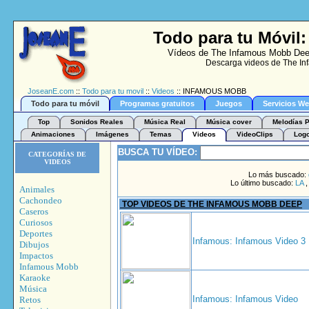
Todo para tu Móvi
Vídeos de The Infamous Mobb Deep 
Descarga videos de The In
JoseanE.com
::
Todo para tu movil
::
Videos
:: INFAMOUS MOBB
Todo para tu móvil
Programas gratuitos
Juegos
Servicios W
Top
Sonidos Reales
Música Real
Música cover
Melodías P
Animaciones
Imágenes
Temas
Videos
VideoClips
Log
BUSCA TU VÍDEO:
CATEGORÍAS DE
VIDEOS
Lo más buscado:
Lo último buscado:
LA
Animales
Cachondeo
TOP VIDEOS DE THE INFAMOUS MOBB DEEP
Caseros
Curiosos
Deportes
Infamous: Infamous Video 3
Dibujos
Impactos
Infamous Mobb
Karaoke
Música
Infamous: Infamous Video
Retos