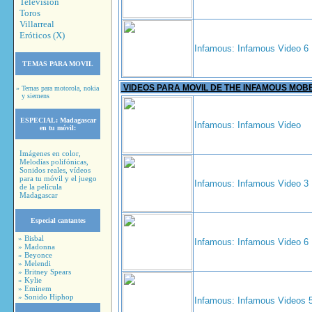
Television
Toros
Villarreal
Eróticos (X)
Infamous: Infamous Video 6
TEMAS PARA MOVIL
VIDEOS PARA MOVIL DE THE INFAMOUS MOB
» Temas para motorola, nokia
y siemens
ESPECIAL:
Madagascar
Infamous: Infamous Video
en tu móvil:
Imágenes en color,
Melodías polifónicas,
Sonidos reales, vídeos
para tu móvil y el juego
Infamous: Infamous Video 3
de la película
Madagascar
Especial cantantes
» Bisbal
Infamous: Infamous Video 6
» Madonna
» Beyonce
» Melendi
» Britney Spears
» Kylie
» Eminem
» Sonido Hiphop
Infamous: Infamous Videos 