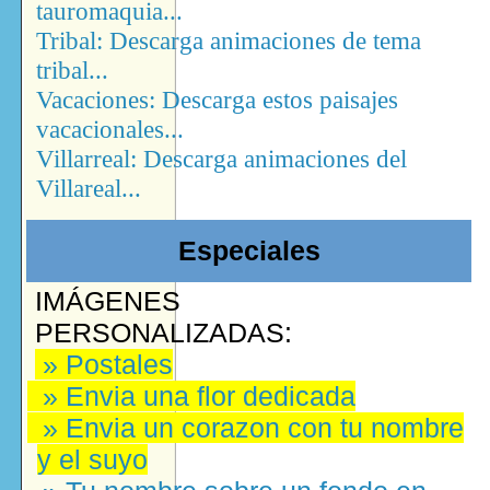
tauromaquia...
Tribal: Descarga animaciones de tema
tribal...
Vacaciones: Descarga estos paisajes
vacacionales...
Villarreal: Descarga animaciones del
Villareal...
Especiales
IMÁGENES
PERSONALIZADAS:
» Postales
» Envia una flor dedicada
» Envia un corazon con tu nombre
y el suyo