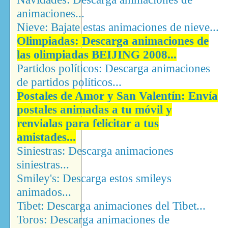
animaciones...
Nieve: Bajate estas animaciones de nieve...
Olimpiadas: Descarga animaciones de
las olimpiadas BEIJING 2008...
Partidos políticos: Descarga animaciones
de partidos políticos...
Postales de Amor y San Valentín: Envía
postales animadas a tu móvil y
renvialas para felicitar a tus
amistades...
Siniestras: Descarga animaciones
siniestras...
Smiley's: Descarga estos smileys
animados...
Tibet: Descarga animaciones del Tibet...
Toros: Descarga animaciones de