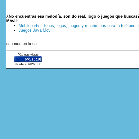
¿No encuentras esa melodía, sonido real, logo o juegos que buscas
Móvil
:
Mobileparty - Tonos, logos, juegos y mucho más para tu teléfono m
Juegos Java Movil
usuarios en linea
Páginas vistas
desde el 6/2/2000