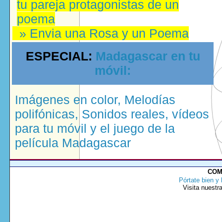
tu pareja protagonistas de un
poema
» Envia una Rosa y un Poema
ESPECIAL:
Madagascar en tu
móvil:
Imágenes en color, Melodías
polifónicas, Sonidos reales, vídeos
para tu móvil y el juego de la
película Madagascar
COM
Pórtate bien y 
Visita nuestr