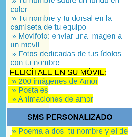
» Tu nombre sobre un fondo en
color
» Tu nombre y tu dorsal en la
camiseta de tu equipo
» Movifoto: enviar una imagen a
un movil
» Fotos dedicadas de tus ídolos
con tu nombre
FELICÍTALE EN SU MÓVIL:
» 200 imágenes de Amor
» Postales
» Animaciones de amor
SMS PERSONALIZADO
» Poema a dos, tu nombre y el de