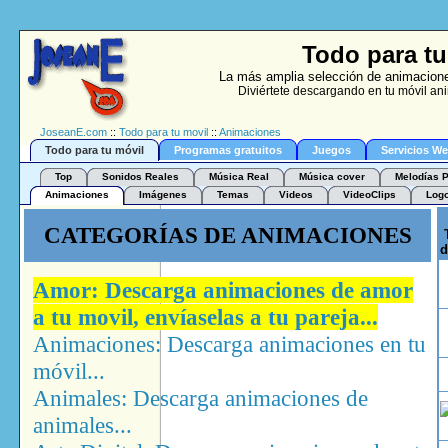
Todo para tu
La más amplia selección de animacione
Diviértete descargando en tu móvil ani
JoseanE.com
::
Todo para tu movil
::
Animaciones
Todo para tu móvil
Programas gratuitos
Juegos
Servicios W
Top
Sonidos Reales
Música Real
Música cover
Melodías P
Animaciones
Imágenes
Temas
Videos
VideoClips
Log
CATEGORÍAS DE ANIMACIONES
T
d
Amor: Descarga animaciones de amor
a tu movil, envíaselas a tu pareja...
Animaciones: Descarga animaciones en tu
móvil...
Animales: Descarga animaciones de
animales...