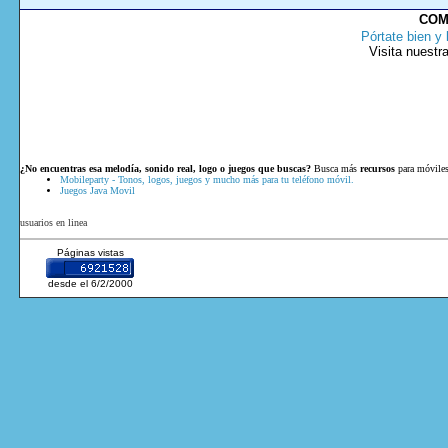
COM
Pórtate bien y 
Visita nuestr
¿No encuentras esa melodía, sonido real, logo o juegos que buscas?
Busca más
recursos
para móviles
Mobileparty - Tonos, logos, juegos y mucho más para tu teléfono móvil.
Juegos Java Movil
usuarios en linea
Páginas vistas
desde el 6/2/2000