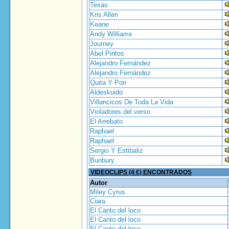
Texas
Kris Allen
Keane
Andy Williams
Journey
Abel Pintos
Alejandro Fernández
Alejandro Fernández
Quita Y Pon
Aldeskuido
Villancicos De Toda La Vida
Violadores del verso
El Arrebato
Raphael
Raphael
Sergio Y Estibaliz
Bunbury
VIDEOCLIPS (4 €) ENCONTRADOS
Autor
Miley Cyrus
Ciara
El Canto del loco
El Canto del loco
El Canto del loco