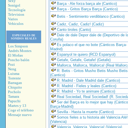
Sexy
Barça - Ale forza barça ale (Cantico)
Sonigol
Barça - Gritos Barça Barça (Cantico)
Tecnología
Television
Betis - Sentimiento verdiblanco (Cantico)
Varios
Vehiculos
Cadiz, Cadiz, Cadiz! (Cadiz)
Canto tiroles (Canto)
Dale de dale Depor dale de (Deportivo de l
ESPECIALES DE
SONIDOS REALES
Coruña)
Es polaco el que no bote (Cánticos Barça-
Los Simpson
Madrid)
Andrés Montes
Espanyol te quiero (RCD Espanyol)
El Moñas
Poncho balón
Getafe, Getafe, Getafe! (Getafe)
Pozi
Mallorca, Mallorca, Mallorca! (Real Mallorc
Neng
R. Betis - Gritos Musho Betis Musho Betis
Luisma
(Cantico)
Torrente
R. Madrid - Dale Madrid dale (Cantico)
Barragan
R. Madrid - Fieles y leales (Cantico)
Chiquito
R. Madrid - Yo te animare (Cantico)
Pocholo
Tamara
Real Sociedad, Real Sociedad! (R. Socied
Papuchi
Ser del Barça es lo mejor que hay (Cántic
Martes y 13
Barça-Madrid)
Coge el teléfono
Sevilla - Hasta la muerte (Cantico)
Mensaje nuevo
Somos fieles a tu historia alé Valencia Alé!
(Valencia)
Valencia, Valencia, Valencia! (Valencia)