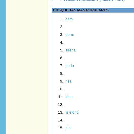
BÚSQUEDAS MÁS POPULARES
gato
perro
sirena
pedo
risa
lobo
telefono
pin