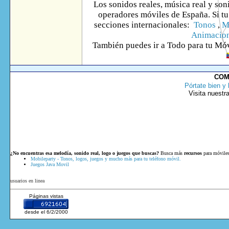
Los sonidos reales, música real y son
operadores móviles de España. Si tu 
secciones internacionales:
Tonos
,
M
Animacio
También puedes ir
a Todo
para tu Móv
COM
Pórtate bien y 
Visita nuestr
¿No encuentras esa melodía, sonido real, logo o juegos que buscas?
Busca más
recursos
para móviles
Mobileparty - Tonos, logos, juegos y mucho más para tu teléfono móvil.
Juegos Java Movil
usuarios en linea
Páginas vistas
desde el 6/2/2000