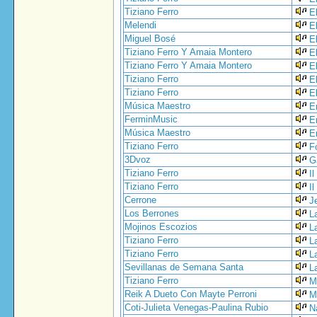
Tiziano Ferro
E
Melendi
E
Miguel Bosé
El
Tiziano Ferro Y Amaia Montero
E
Tiziano Ferro Y Amaia Montero
E
Tiziano Ferro
E
Tiziano Ferro
E
Música Maestro
E
FerminMusic
E
Música Maestro
E
Tiziano Ferro
F
3Dvoz
G
Tiziano Ferro
I
Tiziano Ferro
I
Cerrone
J
Los Berrones
L
Mojinos Escozios
L
Tiziano Ferro
L
Tiziano Ferro
L
Sevillanas de Semana Santa
La
Tiziano Ferro
M
Reik A Dueto Con Mayte Perroni
M
Coti-Julieta Venegas-Paulina Rubio
N