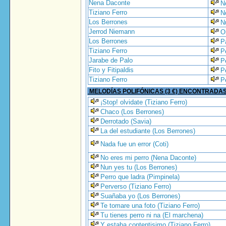
Nena Daconte
N
Tiziano Ferro
N
Los Berrones
N
Jerrod Niemann
O
Los Berrones
P
Tiziano Ferro
P
Jarabe de Palo
P
Fito y Fitipaldis
P
Tiziano Ferro
P
MELODÍAS POLIFÓNICAS (3 €) ENCONTRADA
¡Stop! olvidate (Tiziano Ferro)
Chaco (Los Berrones)
Derrotado (Savia)
La del estudiante (Los Berrones)
Nada fue un error (Coti)
No eres mi perro (Nena Daconte)
Nun yes tu (Los Berrones)
Perro que ladra (Pimpinela)
Perverso (Tiziano Ferro)
Suañaba yo (Los Berrones)
Te tomare una foto (Tiziano Ferro)
Tu tienes perro ni na (El marchena)
Y estaba contentisimo (Tiziano Ferro)