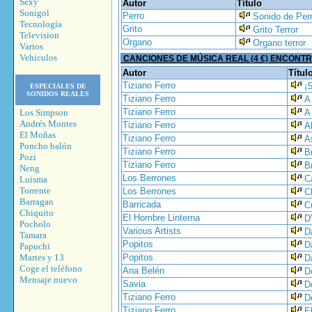
Sexy
Autor
Título
Sonigol
Perro
Sonido de Per
Tecnología
Grito
Grito Terror
Television
Organo
Organo terror
Varios
Vehiculos
CANCIONES DE MÚSICA REAL (4 €) ENCONT
Autor
Títul
Tiziano Ferro
¡
ESPECIALES DE
SONIDOS REALES
Tiziano Ferro
A
Tiziano Ferro
Los Simpson
A
Andrés Montes
Tiziano Ferro
A
El Moñas
Tiziano Ferro
A
Poncho balón
Tiziano Ferro
B
Pozi
Tiziano Ferro
B
Neng
Los Berrones
C
Luisma
Torrente
Los Berrones
C
Barragan
Barricada
C
Chiquito
El Hombre Linterna
D
Pocholo
Various Artists
D
Tamara
Popitos
D
Papuchi
Martes y 13
Popitos
D
Coge el teléfono
Ana Belén
D
Mensaje nuevo
Savia
D
Tiziano Ferro
D
Tiziano Ferro
E