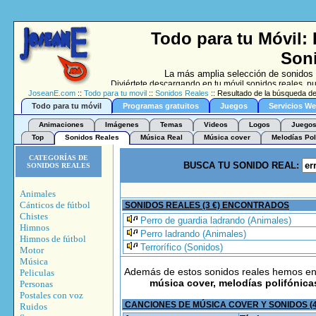
Todo para tu Móvil:
Soni
La más amplia selección de sonidos 
Diviértete descargando en tu móvil sonidos reales, 
JoseanE.com
::
Todo para tu movil
guardia ladrando (Animales), Perro gruñiendo y ladra
::
Sonidos Reales
:: Resultado de la búsqueda de
Te
Todo para tu móvil
Programas gratuitos
Juegos
Servicios W
Animaciones
Imágenes
Temas
Videos
Logos
Juegos
Top
Sonidos Reales
Música Real
Música cover
Melodías Pol
CATEGORÍAS DE
BUSCA TU SONIDO REAL:
SONIDOS REALES
Animales
Cánticos de fútbol
SONIDOS REALES (3 €) ENCONTRADOS
Chistes
Perro de guardia ladrando (Animales)
Himnos
Perro ladrando (Animales)
Himnos de fútbol
Terrorífico (Sonidos)
Motor
Música
Además de estos sonidos reales hemos e
Peliculas
música cover, melodías polifónica
Personas
Postales con voz
CANCIONES DE MÚSICA COVER Y SONIDOS (
Ruidos