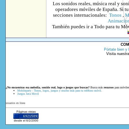
Los sonidos reales, música real y son
operadores móviles de España. Si tu 
secciones internacionales:
Tonos
,
M
Animacio
También puedes ir
a Todo
para tu Móv
COM
Pórtate bien y 
Visita nuestr
¿No encuentras esa melodía, sonido real, logo o juegos que buscas?
Busca más
recursos
para móviles
Mobileparty - Tonos, logos, juegos y mucho más para tu teléfono móvil.
Juegos Java Movil
usuarios en linea
Páginas vistas
desde el 6/2/2000