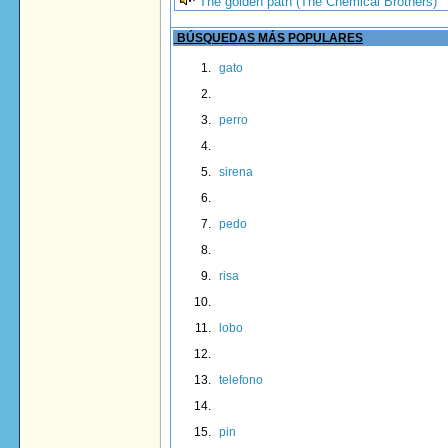
The golden path (The Chemical Brothers)
BÚSQUEDAS MÁS POPULARES
gato
perro
sirena
pedo
risa
lobo
telefono
pin