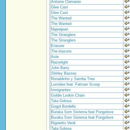
Antoine Clamaran
Glee Cast
Glee Cast
The Wanted
The Wanted
Najwajean
The Stranglers
The Stranglers
Erasure
The klaxons
Asle
Razorlight
John Barry
Shirley Bassey
Ronaldinho y Samba Tree
Lumidee feat. Fatman Scoop
Inmigrantes
Goldie Lookin Chain
Tata Golosa
Gogol Bordello
Buraka Som Sistema feat Pongolove
Buraka Som Sistema feat Pongolove
Rigoletto Verdi
Tata Golosa