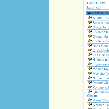
David Guetta
La Shica
MELODÍAS POL
A Little Bi
Beso a bes
Chica De I
Chica no te
Chicas Mal
Chulería (L
Don´t Give
El Salchich
Esa Chica 
Hicimos un 
If you leav
Me and My 
Movidito (L
Ni mas ni 
Popurrí Ch
Por que lo 
Que pasaría
Chojin)
Roxie (Chi
Sintonía La