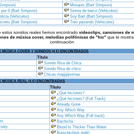
 Simpson)
Mosquis (Bart Simpson)
e por 0 (Bart Simpson)
Sirena de barco (Vehiculos)
olicia (Vehiculos)
Soy Bart (Bart Simpson)
ecreto (Bart Simpson)
Tren pasando (Vehiculos)
 estos sonidos reales hemos encontrado
videoclips, canciones de 
ones de música cover, melodías polifónicas de
"hic"
que te mostr
continuación:
 MÚSICA COVER Y SONIDOS (4 €) ENCONTRADOS
Título
Sonido Risa de Chica
Sonido Risa de chico
Chicas majijijijisimas
 MÚSICA REAL (4 €) ENCONTRADAS
Título
¿Qué hicísteis?
¿Qué hicísteis? (Full Track)
Already Gone
Any Which Way
Any Which Way (Full track)
ro
Bachicha
ciety
Blood Is Thicker Than Water
Borschtchick (edit)