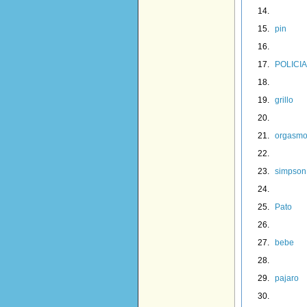
pin
POLICIA
grillo
orgasm
simpson
Pato
bebe
pajaro