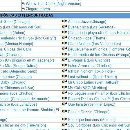
Who's That Chick [Night Version]
Zingara rapera
IFÓNICAS (3 €) ENCONTRADAS
t of Good (Chicago)
All that Jazz (Chicago)
o (Los Chicanos del Sur)
Buena chica (Los Secretos)
panema (Jobim)
Chica de la playa (José Luís Perales
 entiendo (No fui yo) (Not Guilty?)
Chicago Hope (Theme)
as (Mónica Naranjo)
Chico Normal (Los Vengadores)
as Chicas del Can)
Devuelveme a mi chica (Hombres G)
 Up (Chicane)
El del medio de los Chichos (Estopa
on (Un pinguino en mi ascensor)
El Vaquilla (Los Chichos)
Es Mía (Sergio Dalma)
Falso Amor (Los Chichos)
trato (Alejandro Sanz)
Ich bin nichich (Tokio Hotel)
e me now (Chicago)
Lost without u (Robin Thicke)
Baby (Chicago)
Mi Chico Latino (Geri Halliwell)
os Chicanos del Sur)
My Girl (BSO Mi chica)
menos (Los Chichos)
No juegues con mi amor (Los Chicho
icanos (Canciones del mundo)
Popurri De Los Chichos** (Los Chich
hiciste (Los Lunaticos)
Que hiciste (Jennifer López)
 si mi chica se llamara Shakira (El
Razzle Dazzle (Chicago)
cago)
Se lo que hicisteis (Melendi)
s chicas de oro (Televisión)
Soy Cordobés (Los Chicanos del Sur