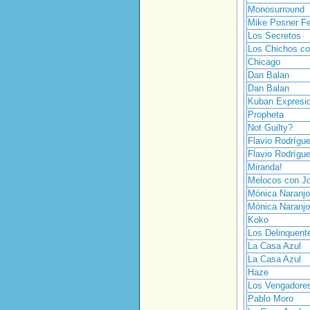
Monosurround
Mike Posner Fe
Los Secretos
Los Chichos co
Chicago
Dan Balan
Dan Balan
Kuban Expresi
Propheta
Not Guilty?
Flavio Rodrígu
Flavio Rodrígu
Miranda!
Melocos con J
Mónica Naranjo
Mónica Naranjo
Koko
Los Delinquent
La Casa Azul
La Casa Azul
Haze
Los Vengadore
Pablo Moro