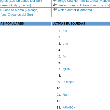
egros (Los Chicanos Del Sur)
Tengo Una Hermanilla Chica (Manolil
normal (Andy y Lucas)
Vente Conmigo Gitana (Los Chichos)
e Good to Mama (Chicago)
Which doctor (Cartoons)
(Los Chicanos del Sur)
ÁS POPULARES
ÚLTIMAS BÚSQUEDAS
hic
eno
fin
QUIN
lo mejor
Rain
ARAGON