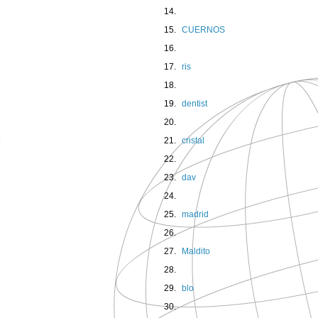
CUERNOS
ris
dentist
o
cristal
dav
madrid
Maldito
blo