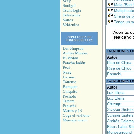
Sexy
Mola (Bart
Sonigol
Tecnología
Multiplícat
Television
Sirena de p
Varios
Tengo un s
Vehiculos
Además de
realcanci
ESPECIALES DE
SONIDOS REALES
Los Simpson
CANCIONES DE
Andrés Montes
Autor
El Moñas
Poncho balón
Risa de Chica
Pozi
Risa de Chico
Neng
Papuchi
Luisma
CANCIONES DE
Torrente
Barragan
Autor
Chiquito
Luz Elena
Pocholo
Luz Elena
Tamara
Chicago
Papuchi
Scissor Sisters
Martes y 13
Coge el teléfono
Scissor Sisters
Mensaje nuevo
Andrés Calama
Black Label So
Monosurround