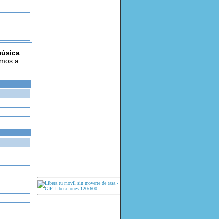
música
amos a