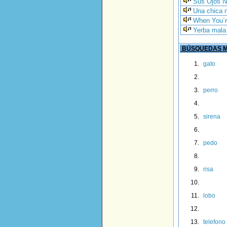
Sus Ojos N
Una chica 
When You´r
Yerba mala 
BÚSQUEDAS M
gato
perro
sirena
pedo
risa
lobo
telefono