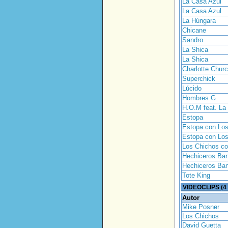
La Casa Azul
La Casa Azul
La Húngara
Chicane
Sandro
La Shica
La Shica
Charlotte Chur
Superchick
Lúcido
Hombres G
H.O.M feat. La 
Estopa
Estopa con Lo
Estopa con Lo
Los Chichos c
Hechiceros Ba
Hechiceros Ba
Tote King
VIDEOCLIPS (
Autor
Mike Posner
Los Chichos
David Guetta