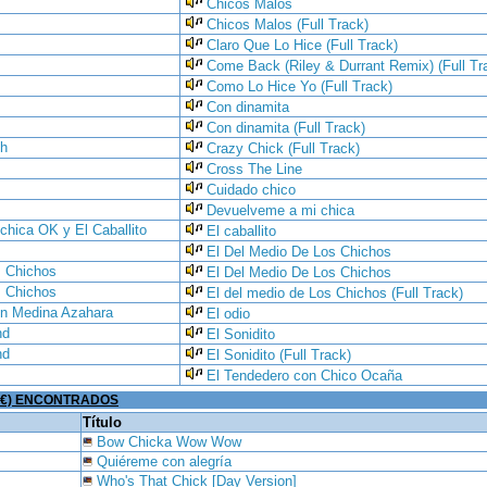
Chicos Malos
Chicos Malos (Full Track)
Claro Que Lo Hice (Full Track)
Come Back (Riley & Durrant Remix) (Full Tr
Como Lo Hice Yo (Full Track)
Con dinamita
Con dinamita (Full Track)
ch
Crazy Chick (Full Track)
Cross The Line
Cuidado chico
Devuelveme a mi chica
chica OK y El Caballito
El caballito
El Del Medio De Los Chichos
s Chichos
El Del Medio De Los Chichos
s Chichos
El del medio de Los Chichos (Full Track)
on Medina Azahara
El odio
nd
El Sonidito
nd
El Sonidito (Full Track)
El Tendedero con Chico Ocaña
4 €) ENCONTRADOS
Título
Bow Chicka Wow Wow
Quiéreme con alegría
Who's That Chick [Day Version]