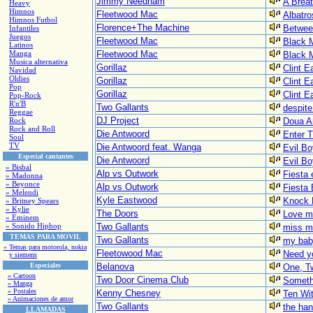
Jimmy Needham
A Brea
Heavy
Himnos
Fleetwood Mac
Albatro
Himnos Futbol
Florence+The Machine
Betwee
Infantiles
Juegos
Fleetwood Mac
Black 
Latinos
Manga
Fleetwood Mac
Black 
Musica alternativa
Gorillaz
Clint 
Navidad
Oldies
Gorillaz
Clint E
Pop
Gorillaz
Clint E
Pop-Rock
R'n'B
Two Gallants
despite
Reggae
DJ Project
Rock
Doua A
Rock and Roll
Die Antwoord
Enter T
Soul
TV
Die Antwoord feat. Wanga
Evil Bo
Especial cantantes
Die Antwoord
Evil Bo
» Bisbal
Alp vs Outwork
Fiesta 
» Madonna
» Beyonce
Alp vs Outwork
Fiesta 
» Melendi
Kyle Eastwood
Knock 
» Britney Spears
» Kylie
The Doors
Love m
» Eminem
» Sonido Hiphop
Two Gallants
miss m
TEMAS PARA MOVIL
Two Gallants
my bab
» Temas para motorola, nokia
Fleetowood Mac
Need yo
y siemens
Especiales
Belanova
One, T
» Cartoon
Two Door Cinema Club
Someth
» Manga
» Postales
Kenny Chesney
Ten Wi
» Animaciones de amor
Two Gallants
the ha
LLAMADAS