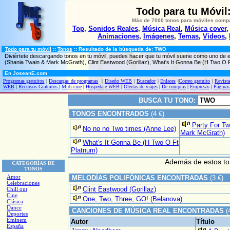
Todo para tu Móvil
Más de 7000 tonos
para móviles compa
Top
,
Sonidos Reales
,
Música Real
,
Música cover
Animaciones
,
Imágenes
,
Temas
,
Videos
,
Todo para tu móvil
::
Tonos
:: Resultado de la búsqueda de: TWO
Diviértete descargando tonos en tu móvil, puedes hacer que tu móvil suene como uno de 
(Shania Twain & Mark McGrath), Clint Eastwood (Gorillaz), What's It Gonna Be (H Two O 
En JoseanE.com
Programas gratuitos
|
Descargas de programas
|
Diseño WEB
|
Buscador
|
Enlaces
|
Correo gratuito
|
Revista
WEB
|
Recursos Gratuitos
|
Midi-cine
|
Hospedaje WEB
|
Ofertas de viajes
|
De compras
|
Empresas
|
Páginas
BUSCA TU TONO:
TONOS ENCONTRADOS
(4 €)
Party For T
No no no Two times (Anne Lee)
Mark McGrath)
What's It Gonna Be (H Two O Ft
Platnum)
Además de estos t
CATEGORÍAS DE
TONOS
Amor
MELODÍAS POLIFÓNICAS ENCONTRADAS
(3 €)
Celebraciones
Clint Eastwood (Gorillaz)
Chill out
Cine
One, Two, Three, GO! (Belanova)
Clásica
Dance
CANCIONES DE MÚSICA REAL ENCONTRADAS
(
Deportes
Eminem
Autor
Título
España