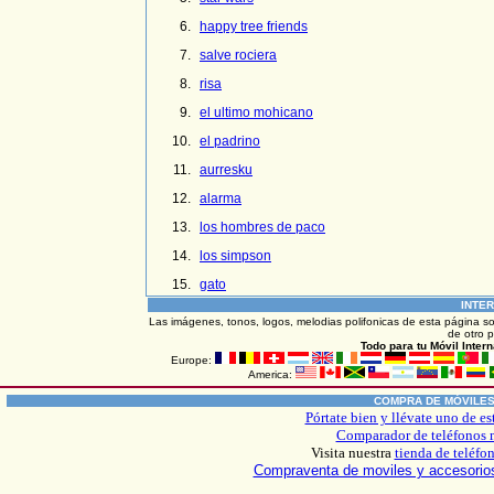
happy tree friends
salve rociera
risa
el ultimo mohicano
el padrino
aurresku
alarma
los hombres de paco
los simpson
gato
INTE
Las imágenes, tonos, logos, melodias polifonicas de esta página s
de otro p
Todo
para tu Móvil Inter
Europe:
America:
COMPRA DE MÓVILE
Pórtate bien y llévate uno de es
Comparador de teléfonos 
Visita nuestra
tienda de teléfo
Compraventa de moviles y accesori