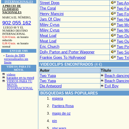
INTERNACIONALES
Street Dogs
Two An
A PRECIO DE
The Coral
Two Fac
LLAMADAS
NACIONALES
Henry Mancini
Two For
MARCA EL NÚMERO,
Jars Of Clay
Two Ha
902 055 162
Miley Cyrus
Two Mo
LUEGO 00 Y EL
Miley Cyrus
Two Mor
NUMERO DESTINO
INTERNACIONAL
Meat Loaf
Two Out
0,04 €/min.
en horario
reducido
Meat Loaf
Two Out
0,06 €/min.
en horario
Eric Church
Two Pi
normal
ENVIAR SMS
Dolly Parton and Porter Wagoner
Two Sid
»
Envio de SMS
Frankie Goes To Hollywood
Two Tri
personalizados sin
límite
VIDEOCLIPS ENCONTRADOS
(4 €)
VIDEOS PARA TU
MÓVIL
Autor
Título
videos
Two Yupa
Beach dancin
karaoke en tu movil
Two Yupa
Beach Dancing
VIDEOS PARA TU
MOVIL
Die Antwoord
Evil Boy
INTERNACIONAL
BÚSQUEDAS MÁS POPULARES
espera
Pantera Rosa
mago de oz
pin
star wars