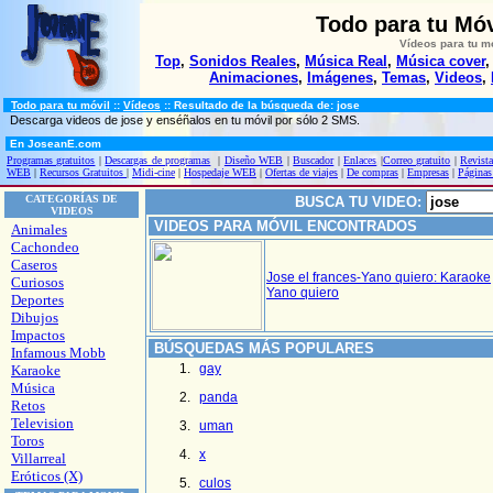
Todo para tu Móv
Vídeos para tu m
Top
,
Sonidos Reales
,
Música Real
,
Música cover
Animaciones
,
Imágenes
,
Temas
,
Videos
,
Todo para tu móvil
::
Vídeos
:: Resultado de la búsqueda de: jose
Descarga videos de jose y enséñalos en tu móvil por sólo 2 SMS.
En JoseanE.com
Programas gratuitos
|
Descargas de programas
|
Diseño WEB
|
Buscador
|
Enlaces
|
Correo gratuito
|
Revista
WEB
|
Recursos Gratuitos
|
Midi-cine
|
Hospedaje WEB
|
Ofertas de viajes
|
De compras
|
Empresas
|
Páginas
CATEGORÍAS DE
BUSCA TU VIDEO:
VIDEOS
VIDEOS PARA MÓVIL ENCONTRADOS
Animales
Cachondeo
Caseros
Jose el frances-Yano quiero: Karaoke
Curiosos
Yano quiero
Deportes
Dibujos
Impactos
BÚSQUEDAS MÁS POPULARES
Infamous Mobb
gay
Karaoke
Música
panda
Retos
Television
uman
Toros
x
Villarreal
Eróticos (X)
culos