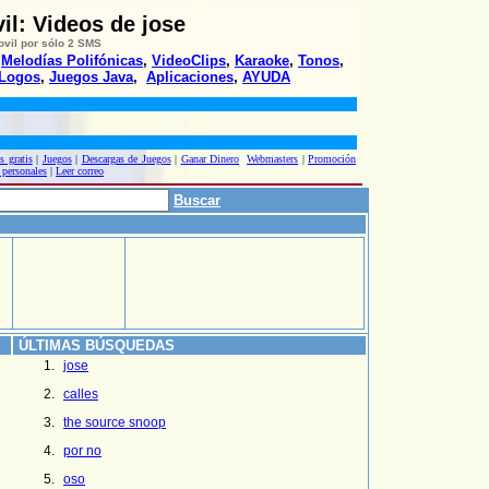
il: Videos de jose
ovil
por sólo 2 SMS
,
Melodías Polifónicas
,
VideoClips
,
Karaoke
,
Tonos
,
Logos
,
Juegos Java
,
Aplicaciones
,
AYUDA
s gratis
|
Juegos
|
Descargas de Juegos
|
Ganar Dinero
Webmasters
|
Promoción
 personales
|
Leer correo
Buscar
ÚLTIMAS BÚSQUEDAS
jose
calles
the source snoop
por no
oso