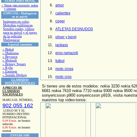
TEMAS PARA MOVIL
amor
» Temas para motorola, nokia
y siemens
calientes
ESPECIAL:
Madagascar
en tu móvil:
coger
Imágenes en color,
Melodías polifónicas,
Sonidos reales, vídeos
ATLETAS DESNUDOS
para tu móvil y el juego
de la película
oliver y benji
Madagascar
Especial cantantes
jackass
» Bisbal
eros ramazoti
» Madonna
» Beyonce
» Melendi
futbol
» Britney Spears
» Kylie
moto cross
» Eminem
» Sonido Hiphop
moto cros
LLAMADAS
INTERNACIONALES
Si tienes uno de estos modelos: nokia 3230 nokia 62
A PRECIO DE
6681 nokia 7610 nokia 7710 nokia 9300 nokia 9500 n
LLAMADAS
NACIONALES
sonyericsson p900 sonyericsson p910i, visita nuestr
nuestros top video-tonos:
MARCA EL NÚMERO,
902 055 162
LUEGO 00 Y EL
NUMERO DESTINO
INTERNACIONAL
0,04 €/min.
en horario
reducido
0,06 €/min.
en horario
normal
ENVIAR SMS