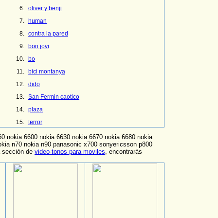
oliver y benji
human
contra la pared
bon jovi
bo
bici montanya
dido
San Fermin caotico
plaza
terror
60 nokia 6600 nokia 6630 nokia 6670 nokia 6680 nokia
okia n70 nokia n90 panasonic x700 sonyericsson p800
a sección de
video-tonos para moviles
, encontrarás